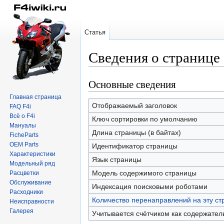
Статья
Сведения о странице
Основные сведения
Перейти
Перейти
к
к
Главная страница
навигации
поиску
Отображаемый заголовок
FAQ F4i
Всё о F4i
Ключ сортировки по умолчанию
Мануалы
Длина страницы (в байтах)
FicheParts
OEM Parts
Идентификатор страницы
Характеристики
Язык страницы
Модельный ряд
Модель содержимого страницы
Расцветки
Обслуживание
Индексация поисковыми роботами
Расходники
Количество перенаправлений на эту ст
Неисправности
Галерея
Учитывается счётчиком как содержател