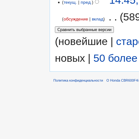
14:45
текущ.
пред.
‎
58
обсуждение
вклад
(новейшие |
ста
новых |
50 более
Политика конфиденциальности
О Honda CBR600F4i 