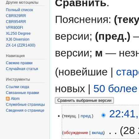
Сравнить
.
Другие мотоциклы
Полный список
Пояснения:
(тек
CBR929RR
CBR954RR
VFR800FI
версии;
(пред.)
—
XL250 Degree
XJ6 Diversion
ZX-14 (ZZR1400)
версии;
м
— незн
Навигация
Свежие правки
(новейшие |
ста
Случайная статья
Инструменты
новых |
50 более
Ссылки сюда
Связанные правки
Atom
Служебные страницы
22:41
Сведения о странице
текущ.
пред.
‎
28 
обсуждение
вклад