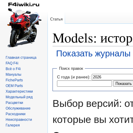
Статья
Models: исто
Показать журналы 
Главная страница
FAQ F4i
Перейти
Перейти
Поиск правок
Всё о F4i
к
к
Мануалы
С года (и ранее):
навигации
поиску
FicheParts
OEM Parts
Характеристики
Модельный ряд
Выбор версий: о
Расцветки
Обслуживание
Расходники
которые вы хоти
Неисправности
Галерея