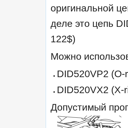
оригинальной ц
деле это цепь D
122$)
Можно использо
DID520VP2 (O-r
DID520VX2 (X-ri
Допустимый прог