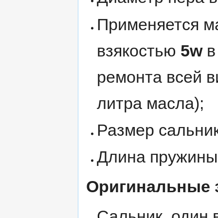
Применяется ма
взякостью
5w
в
ремонта всей в
литра масла);
Размер сальни
Длина пружины
Оригинальные 
Сальник, один 