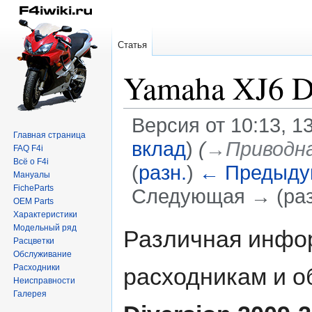
Статья
Yamaha XJ6 Di
Версия от 10:13, 1
Главная страница
вклад
)
(
→‎Приводн
FAQ F4i
Всё о F4i
(
разн.
)
← Предыду
Мануалы
FicheParts
Следующая → (раз
OEM Parts
Характеристики
Перейти
Перейти
Модельный ряд
Различная инфор
Расцветки
к
к
Обслуживание
навигации
поиску
Расходники
расходникам и 
Неисправности
Галерея