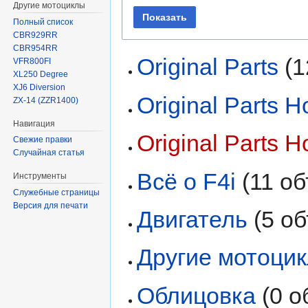
Другие мотоциклы
Показать
Полный список
CBR929RR
CBR954RR
Original Parts
‏‎
VFR800FI
XL250 Degree
XJ6 Diversion
Original Parts
ZX-14 (ZZR1400)
Навигация
Original Parts
Свежие правки
Случайная статья
Всё о F4i
‏‎ (11 
Инструменты
Служебные страницы
Версия для печати
Двигатель
‏‎ (5 
Другие мотоци
Облицовка
‏‎ (0