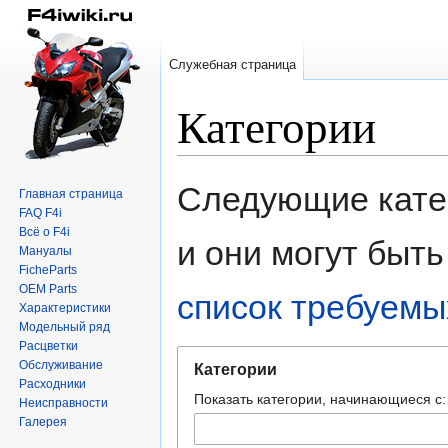
Служебная страница
Категории
Перейти
Перейти
Следующие катег
Главная страница
к
к
FAQ F4i
навигации
поиску
Всё о F4i
и они могут быт
Мануалы
FicheParts
OEM Parts
список требуемы
Характеристики
Модельный ряд
Расцветки
Обслуживание
Категории
Расходники
Показать категории, начинающиеся с:
Неисправности
Галерея