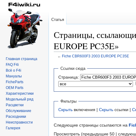
Статья
Страницы, ссылающие
EUROPE PC35E»
←
Fiche CBR600F3 2003 EUROPE PC35E
Главная страница
FAQ F4i
Перейти
Перейти
Ссылки сюда
Всё о F4i
к
к
Мануалы
Страница:
навигации
поиску
FicheParts
OEM Parts
Характеристики
Модельный ряд
Фильтры
Расцветки
Скрыть
включения |
Скрыть
ссылки |
С
Обслуживание
Расходники
Неисправности
Следующие страницы ссылаются на
Fi
Галерея
Просмотреть (предыдущие 50 | следующ