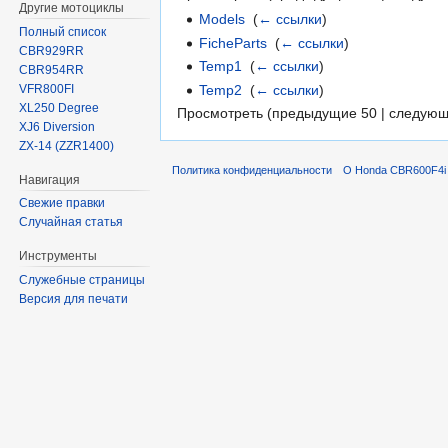
Другие мотоциклы
Models
‎
(
← ссылки
)
Полный список
FicheParts
‎
(
← ссылки
)
CBR929RR
Temp1
‎
(
← ссылки
)
CBR954RR
Temp2
‎
(
← ссылки
)
VFR800FI
XL250 Degree
Просмотреть (предыдущие 50 | следующ
XJ6 Diversion
ZX-14 (ZZR1400)
Политика конфиденциальности
О Honda CBR600F4i 
Навигация
Свежие правки
Случайная статья
Инструменты
Служебные страницы
Версия для печати