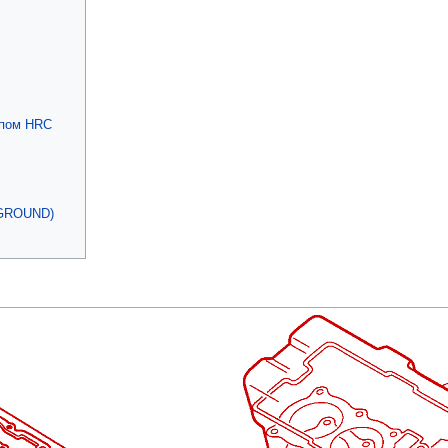
ипом HRC
(GROUND)