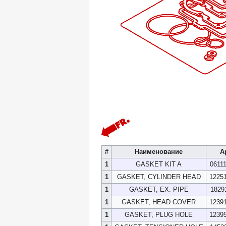
#
Наименование
А
1
GASKET KIT A
0611
1
GASKET, CYLINDER HEAD
1225
1
GASKET, EX. PIPE
1829
1
GASKET, HEAD COVER
1239
1
GASKET, PLUG HOLE
1239