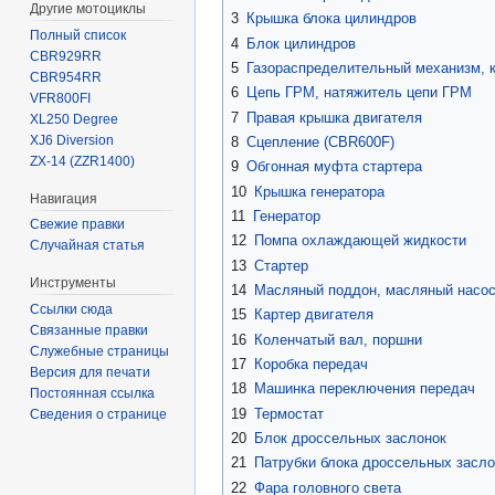
Другие мотоциклы
3
Крышка блока цилиндров
Полный список
4
Блок цилиндров
CBR929RR
5
Газораспределительный механизм, 
CBR954RR
6
Цепь ГРМ, натяжитель цепи ГРМ
VFR800FI
7
Правая крышка двигателя
XL250 Degree
XJ6 Diversion
8
Сцепление (CBR600F)
ZX-14 (ZZR1400)
9
Обгонная муфта стартера
10
Крышка генератора
Навигация
11
Генератор
Свежие правки
12
Помпа охлаждающей жидкости
Случайная статья
13
Стартер
Инструменты
14
Масляный поддон, масляный насо
Ссылки сюда
15
Картер двигателя
Связанные правки
16
Коленчатый вал, поршни
Служебные страницы
17
Коробка передач
Версия для печати
18
Машинка переключения передач
Постоянная ссылка
19
Термостат
Сведения о странице
20
Блок дроссельных заслонок
21
Патрубки блока дроссельных засло
22
Фара головного света