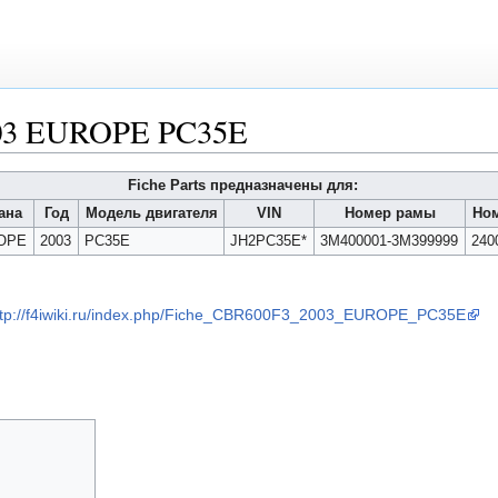
003 EUROPE PC35E
Fiche Parts предназначены для:
ана
Год
Модель двигателя
VIN
Номер рамы
Ном
OPE
2003
PC35E
JH2PC35E*
3M400001-3M399999
240
ttp://f4iwiki.ru/index.php/Fiche_CBR600F3_2003_EUROPE_PC35E