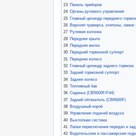
23
Панель приборов
24
Органы рулевого управления
25
Главный цилиндр переднего тормо
26
Верхняя траверса, клипоны, замок
27
Рулевая колонка
28
Переднее крыло
29
Передняя вилка
30
Передний тормозной суппорт
31
Переднее колесо
32
Главный цилиндр заднего тормоза
33
Задний тормозной суппорт
34
Заднее колесо
35
Топливный бак
36
Сиденье (CBR600F/F44)
37
Задний обтекатель (CBR600F)
38
Воздушный короб
39
Управление подачей воздуха
40
Выхлопная система
41
Лапки переключения передач и зад
42
Водительские и пассажирские под