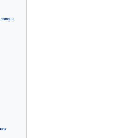
клапаны
с
нок