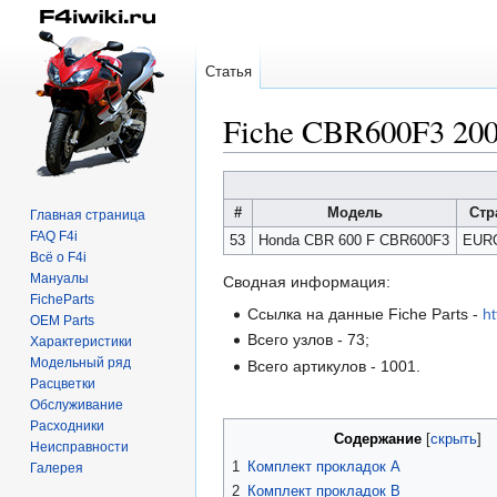
Статья
Fiche CBR600F3 2
Перейти
Перейти
к
к
#
Модель
Стр
Главная страница
навигации
поиску
FAQ F4i
53
Honda CBR 600 F CBR600F3
EUR
Всё о F4i
Мануалы
Сводная информация:
FicheParts
Ссылка на данные Fiche Parts -
h
OEM Parts
Всего узлов - 73;
Характеристики
Модельный ряд
Всего артикулов - 1001.
Расцветки
Обслуживание
Расходники
Содержание
Неисправности
1
Комплект прокладок A
Галерея
2
Комплект прокладок B