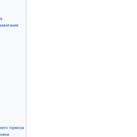
за
 зажигания
него тормоза
ножки