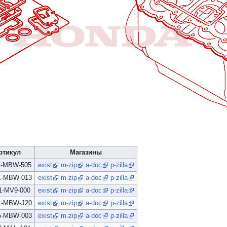
ртикул
Магазины
1-MBW-505
exist
m-zip
a-doc
p-zilla
1-MBW-013
exist
m-zip
a-doc
p-zilla
1-MV9-000
exist
m-zip
a-doc
p-zilla
1-MBW-J20
exist
m-zip
a-doc
p-zilla
5-MBW-003
exist
m-zip
a-doc
p-zilla