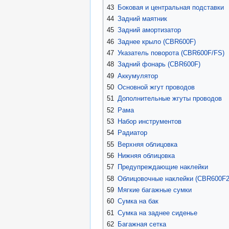
43
Боковая и центральная подставки
44
Задний маятник
45
Задний амортизатор
46
Заднее крыло (CBR600F)
47
Указатель поворота (CBR600F/FS)
48
Задний фонарь (CBR600F)
49
Аккумулятор
50
Основной жгут проводов
51
Дополнительные жгуты проводов
52
Рама
53
Набор инструментов
54
Радиатор
55
Верхняя облицовка
56
Нижняя облицовка
57
Предупреждающие наклейки
58
Облицовочные наклейки (CBR600F2
59
Мягкие багажные сумки
60
Сумка на бак
61
Сумка на заднее сиденье
62
Багажная сетка