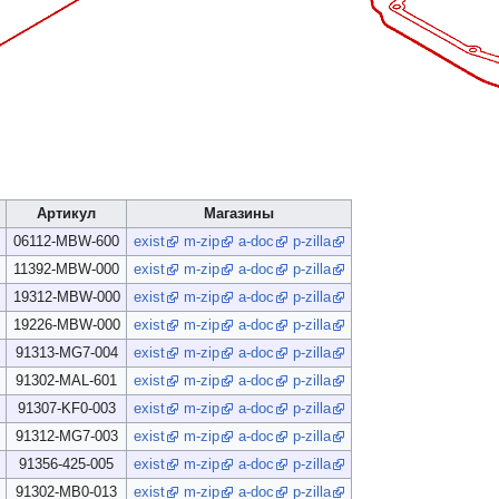
Артикул
Магазины
06112-MBW-600
exist
m-zip
a-doc
p-zilla
11392-MBW-000
exist
m-zip
a-doc
p-zilla
19312-MBW-000
exist
m-zip
a-doc
p-zilla
19226-MBW-000
exist
m-zip
a-doc
p-zilla
91313-MG7-004
exist
m-zip
a-doc
p-zilla
91302-MAL-601
exist
m-zip
a-doc
p-zilla
91307-KF0-003
exist
m-zip
a-doc
p-zilla
91312-MG7-003
exist
m-zip
a-doc
p-zilla
91356-425-005
exist
m-zip
a-doc
p-zilla
91302-MB0-013
exist
m-zip
a-doc
p-zilla