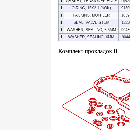
1
GASKET, TENSIONER HOLE
1452
1
O-RING, 16X2.1 (NOK)
9130
1
PACKING, MUFFLER
1839
1
SEAL, VALVE STEM
1220
1
WASHER, SEALING, 6.5MM
9043
1
WASHER, SEALING, 6MM
9044
Комплект прокладок B