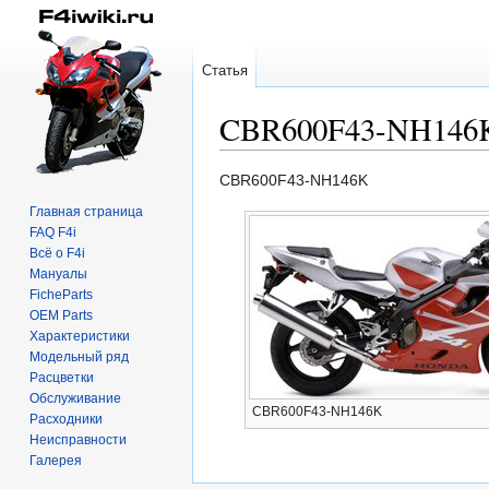
Статья
CBR600F43-NH146
Перейти
Перейти
CBR600F43-NH146K
к
к
Главная страница
навигации
поиску
FAQ F4i
Всё о F4i
Мануалы
FicheParts
OEM Parts
Характеристики
Модельный ряд
Расцветки
Обслуживание
CBR600F43-NH146K
Расходники
Неисправности
Галерея