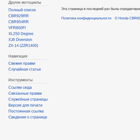
Другие мотоциклы
Эта страница в последний раз была отредактиров
Полный список
CBR929RR
Политика конфиденциальности
О Honda CBR600
CBR954RR
VFR800FI
XL250 Degree
XJ6 Diversion
ZX-14 (ZZR1400)
Навигация
Свежие правки
Случайная статья
Инструменты
Ссылки сюда
Связанные правки
Служебные страницы
Версия для печати
Постоянная ссылка
Сведения о странице