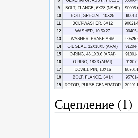
8
GENERATOR ASSY., PULSE
30300-
9
BOLT, FLANGE, 6X28 (NSHF)
90006-
10
BOLT, SPECIAL, 10X25
90013
11
BOLT-WASHER, 6X12
90021-
12
WASHER, 10.5X27
90405
13
WASHER, BRAKE ARM
90525
14
OIL SEAL, 12X18X5 (ARAI)
91204
15
O-RING, 48.1X3.6 (ARAI)
91301
16
O-RING, 18X3 (ARAI)
91307
17
DOWEL PIN, 10X16
90701-
18
BOLT, FLANGE, 6X14
95701
19
ROTOR, PULSE GENERATOR
30291-
Сцепление (1)