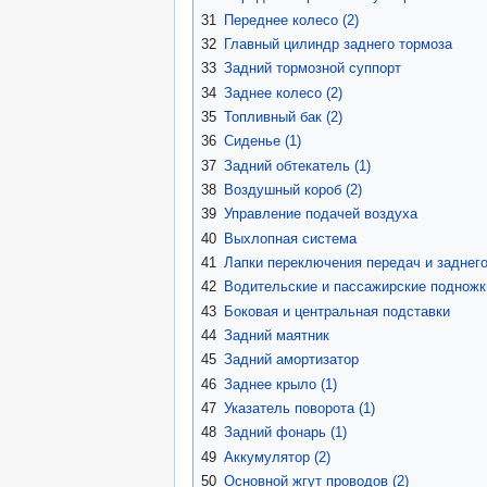
31
Переднее колесо (2)
32
Главный цилиндр заднего тормоза
33
Задний тормозной суппорт
34
Заднее колесо (2)
35
Топливный бак (2)
36
Сиденье (1)
37
Задний обтекатель (1)
38
Воздушный короб (2)
39
Управление подачей воздуха
40
Выхлопная система
41
Лапки переключения передач и заднег
42
Водительские и пассажирские подножк
43
Боковая и центральная подставки
44
Задний маятник
45
Задний амортизатор
46
Заднее крыло (1)
47
Указатель поворота (1)
48
Задний фонарь (1)
49
Аккумулятор (2)
50
Основной жгут проводов (2)