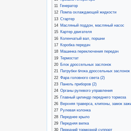
11
Генератор
12
Помпа охлаждающей жидкости
13
Стартер
14
Масляный поддон, масляный насос
15
Картер двигателя
16
Коленчатый вал, поршни
17
Коробка передач
18
Машинка переключения передач
19
Термостат
20
Блок дроссельных заслонок
21
Патрубки блока дроссельных заслонок
22
Фара головного света (2)
23
Панель приборов (2)
24
Органы рулевого управления
25
Главный цилиндр переднего тормоза
26
Верхняя траверса, клипоны, замок заж
27
Рулевая колонка
28
Переднее крыло
29
Передняя вилка
30
Передний тормозной суппорт