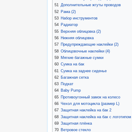
51
Дополнительные жгуты проводов
52
Рама (2)
53
Набор инструментов
54
Радиатор
55
Верхняя облицовка (2)
56
Нижняя облицовка
57
Предупреждающие наклейки (2)
58
Облицовочные наклейки (4)
59
Мягкие багажные сумки
60
Сумка на бак
61
Сумка на заднее сиденье
62
Багажная сетка
63
Подкат
64
Baby Pump
65
Противоугонный замок на колесо
66
Чехол для мотоцикла (размер L)
67
Защитная наклейка на бак 2
68
Защитная наклейка на бак с логотипо
69
Защитная плёнка
70
Ветровое стекло