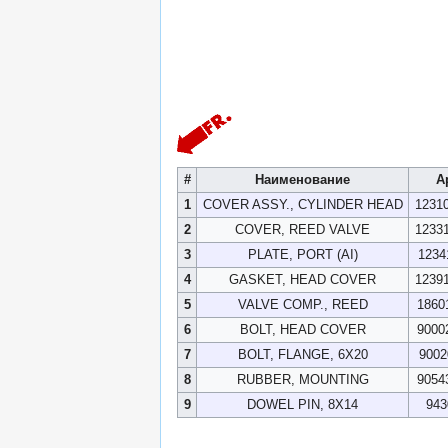
#
Наименование
А
1
COVER ASSY., CYLINDER HEAD
1231
2
COVER, REED VALVE
1233
3
PLATE, PORT (AI)
1234
4
GASKET, HEAD COVER
1239
5
VALVE COMP., REED
1860
6
BOLT, HEAD COVER
9000
7
BOLT, FLANGE, 6X20
9002
8
RUBBER, MOUNTING
9054
9
DOWEL PIN, 8X14
943