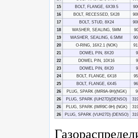
15
BOLT, FLANGE, 6X39.5
90
16
BOLT, RECESSED, 5X28
90
17
BOLT, STUD, 8X24
90
18
WASHER, SEALING, 5MM
9
19
WASHER, SEALING, 6.5MM
90
20
O-RING, 16X2.1 (NOK)
91
21
DOWEL PIN, 8X20
9
22
DOWEL PIN, 10X16
9
23
DOWEL PIN, 8X20
9
24
BOLT, FLANGE, 6X18
95
25
BOLT, FLANGE, 6X45
96
26
PLUG, SPARK (IMR9A-9H)(NGK)
9
26
PLUG, SPARK (IUH27D)(DENSO)
31
26
PLUG, SPARK (IMR9C-9H) (NGK)
31
26
PLUG, SPARK (VUH27D) (DENSO)
31
Газораспредел