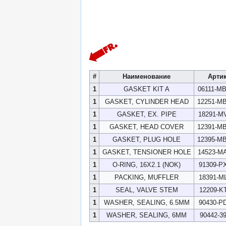
#
Наименование
Арти
1
GASKET KIT A
06111-M
1
GASKET, CYLINDER HEAD
12251-M
1
GASKET, EX. PIPE
18291-M
1
GASKET, HEAD COVER
12391-M
1
GASKET, PLUG HOLE
12395-M
1
GASKET, TENSIONER HOLE
14523-M
1
O-RING, 16X2.1 (NOK)
91309-P
1
PACKING, MUFFLER
18391-M
1
SEAL, VALVE STEM
12209-K
1
WASHER, SEALING, 6.5MM
90430-P
1
WASHER, SEALING, 6MM
90442-3