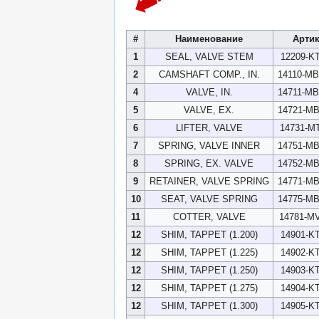
#
Наименование
Арти
1
SEAL, VALVE STEM
12209-KT
2
CAMSHAFT COMP., IN.
14110-M
4
VALVE, IN.
14711-M
5
VALVE, EX.
14721-M
6
LIFTER, VALVE
14731-MT
7
SPRING, VALVE INNER
14751-M
8
SPRING, EX. VALVE
14752-M
9
RETAINER, VALVE SPRING
14771-M
10
SEAT, VALVE SPRING
14775-M
11
COTTER, VALVE
14781-MV
12
SHIM, TAPPET (1.200)
14901-KT
12
SHIM, TAPPET (1.225)
14902-KT
12
SHIM, TAPPET (1.250)
14903-KT
12
SHIM, TAPPET (1.275)
14904-KT
12
SHIM, TAPPET (1.300)
14905-KT