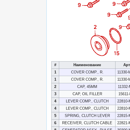
#
Наименование
Арт
1
COVER COMP., R.
11330-
1
COVER COMP., R.
11330-
2
CAP, 45MM
11332-
3
CAP, OIL FILLER
15611
4
LEVER COMP., CLUTCH
22810-
4
LEVER COMP., CLUTCH
22810-
5
SPRING, CLUTCH LEVER
22815-
6
RECEIVER, CLUTCH CABLE
22821-