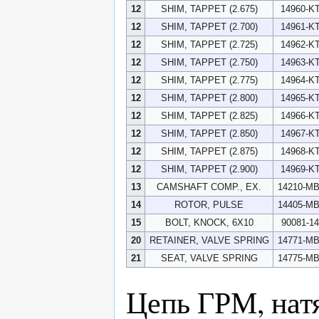
12
SHIM, TAPPET (2.675)
14960-KT
12
SHIM, TAPPET (2.700)
14961-KT
12
SHIM, TAPPET (2.725)
14962-KT
12
SHIM, TAPPET (2.750)
14963-KT
12
SHIM, TAPPET (2.775)
14964-KT
12
SHIM, TAPPET (2.800)
14965-KT
12
SHIM, TAPPET (2.825)
14966-KT
12
SHIM, TAPPET (2.850)
14967-KT
12
SHIM, TAPPET (2.875)
14968-KT
12
SHIM, TAPPET (2.900)
14969-KT
13
CAMSHAFT COMP., EX.
14210-M
14
ROTOR, PULSE
14405-M
15
BOLT, KNOCK, 6X10
90081-14
20
RETAINER, VALVE SPRING
14771-M
21
SEAT, VALVE SPRING
14775-M
Цепь ГРМ, нат