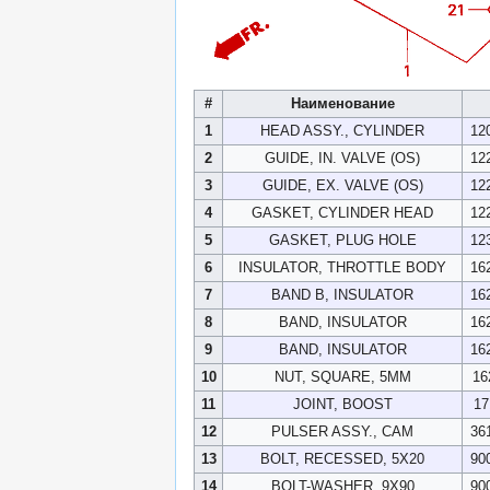
#
Наименование
1
HEAD ASSY., CYLINDER
12
2
GUIDE, IN. VALVE (OS)
12
3
GUIDE, EX. VALVE (OS)
12
4
GASKET, CYLINDER HEAD
12
5
GASKET, PLUG HOLE
12
6
INSULATOR, THROTTLE BODY
16
7
BAND B, INSULATOR
16
8
BAND, INSULATOR
16
9
BAND, INSULATOR
16
10
NUT, SQUARE, 5MM
16
11
JOINT, BOOST
17
12
PULSER ASSY., CAM
36
13
BOLT, RECESSED, 5X20
90
14
BOLT-WASHER, 9X90
90