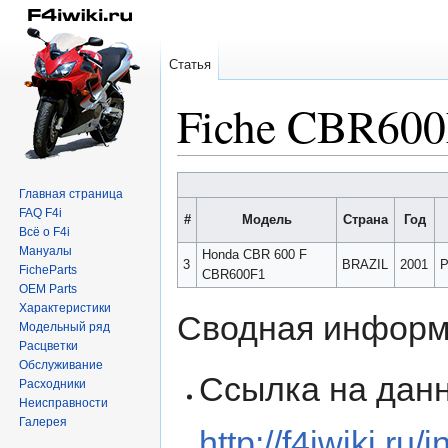
Статья
Fiche CBR60
Перейти
Перейти
Главная страница
к
к
FAQ F4i
#
Модель
Страна
Год
навигации
поиску
Всё о F4i
Мануалы
Honda CBR 600 F
3
BRAZIL
2001
P
FicheParts
CBR600F1
OEM Parts
Характеристики
Сводная информ
Модельный ряд
Расцветки
Обслуживание
Ссылка на данн
Расходники
Неисправности
Галерея
http://f4iwiki