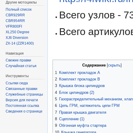
Другие мотоциклы
Полный список
Всего узлов - 73
CBR929RR
CBR954RR
VFR800FI
Всего артикулов
XL250 Degree
XJ6 Diversion
ZX-14 (ZZR1400)
Навигация
Свежие правки
Содержание
Случайная статья
1
Комплект прокладок A
Инструменты
2
Комплект прокладок B
Ссылки сюда
3
Крышка блока цилиндров
Связанные правки
4
Блок цилиндров (2)
Служебные страницы
5
Газораспределительный механизм, кла
Версия для печати
6
Цепь ГРМ, натяжитель цепи ГРМ
Постоянная ссылка
Сведения о странице
7
Правая крышка двигателя
8
Сцепление (1)
9
Обгонная муфта стартера
10
Крышка генератора