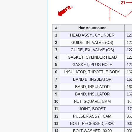
#
Наименование
1
HEAD ASSY., CYLINDER
12
2
GUIDE, IN. VALVE (OS)
12
3
GUIDE, EX. VALVE (OS)
12
4
GASKET, CYLINDER HEAD
12
5
GASKET, PLUG HOLE
12
6
INSULATOR, THROTTLE BODY
16
7
BAND B, INSULATOR
16
8
BAND, INSULATOR
16
9
BAND, INSULATOR
16
10
NUT, SQUARE, 5MM
16
11
JOINT, BOOST
17
12
PULSER ASSY., CAM
36
13
BOLT, RECESSED, 5X20
90
14
BOLT-WASHER, 9X90
90