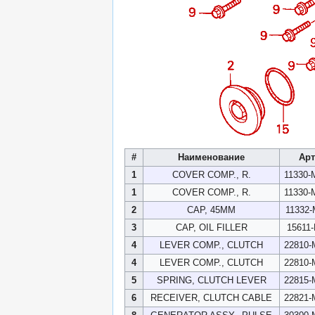
#
Наименование
Арт
1
COVER COMP., R.
11330-
1
COVER COMP., R.
11330-
2
CAP, 45MM
11332-
3
CAP, OIL FILLER
15611
4
LEVER COMP., CLUTCH
22810-
4
LEVER COMP., CLUTCH
22810-
5
SPRING, CLUTCH LEVER
22815-
6
RECEIVER, CLUTCH CABLE
22821-