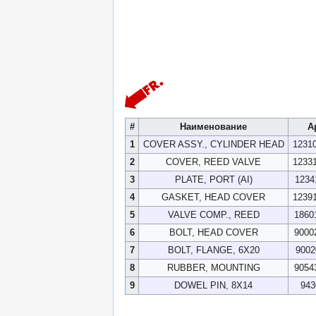
#
Наименование
А
1
COVER ASSY., CYLINDER HEAD
1231
2
COVER, REED VALVE
1233
3
PLATE, PORT (AI)
1234
4
GASKET, HEAD COVER
1239
5
VALVE COMP., REED
1860
6
BOLT, HEAD COVER
9000
7
BOLT, FLANGE, 6X20
9002
8
RUBBER, MOUNTING
9054
9
DOWEL PIN, 8X14
943