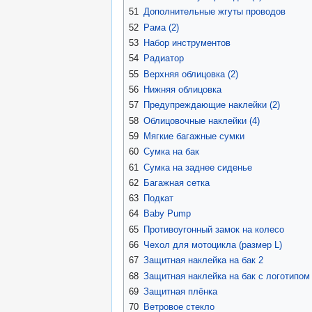
51
Дополнительные жгуты проводов
52
Рама (2)
53
Набор инструментов
54
Радиатор
55
Верхняя облицовка (2)
56
Нижняя облицовка
57
Предупреждающие наклейки (2)
58
Облицовочные наклейки (4)
59
Мягкие багажные сумки
60
Сумка на бак
61
Сумка на заднее сиденье
62
Багажная сетка
63
Подкат
64
Baby Pump
65
Противоугонный замок на колесо
66
Чехол для мотоцикла (размер L)
67
Защитная наклейка на бак 2
68
Защитная наклейка на бак с логотипо
69
Защитная плёнка
70
Ветровое стекло