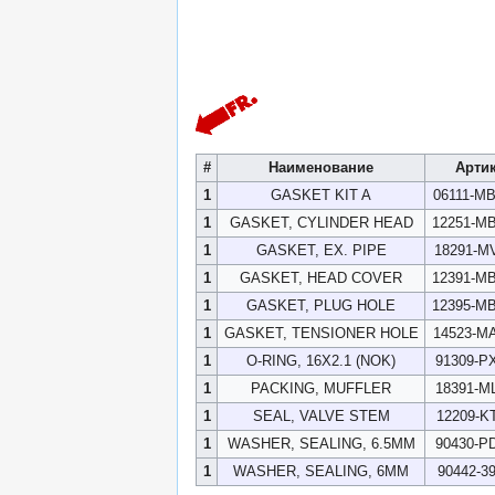
#
Наименование
Арти
1
GASKET KIT A
06111-M
1
GASKET, CYLINDER HEAD
12251-M
1
GASKET, EX. PIPE
18291-M
1
GASKET, HEAD COVER
12391-M
1
GASKET, PLUG HOLE
12395-M
1
GASKET, TENSIONER HOLE
14523-M
1
O-RING, 16X2.1 (NOK)
91309-P
1
PACKING, MUFFLER
18391-M
1
SEAL, VALVE STEM
12209-K
1
WASHER, SEALING, 6.5MM
90430-P
1
WASHER, SEALING, 6MM
90442-3