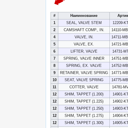
#
Наименование
Арти
1
SEAL, VALVE STEM
12209-KT
2
CAMSHAFT COMP., IN.
14110-M
4
VALVE, IN.
14711-M
5
VALVE, EX.
14721-M
6
LIFTER, VALVE
14731-MT
7
SPRING, VALVE INNER
14751-M
8
SPRING, EX. VALVE
14752-M
9
RETAINER, VALVE SPRING
14771-M
10
SEAT, VALVE SPRING
14775-M
11
COTTER, VALVE
14781-MV
12
SHIM, TAPPET (1.200)
14901-KT
12
SHIM, TAPPET (1.225)
14902-KT
12
SHIM, TAPPET (1.250)
14903-KT
12
SHIM, TAPPET (1.275)
14904-KT
12
SHIM, TAPPET (1.300)
14905-KT