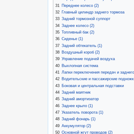
31
Переднее колесо (2)
32
Главный цилиндр заднего тормоза
33
Задний тормозной суппорт
34
Заднее колесо (2)
35
Топливный бак (2)
36
Сиденье (1)
37
Задний обтекатель (1)
38
Воздушный короб (2)
39
Управление подачей воздуха
40
Выхлопная система
41
Лапки переключения передач и заднег
42
Водительские и пассажирские подножк
43
Боковая и центральная подставки
44
Задний маятник
45
Задний амортизатор
46
Заднее крыло (1)
47
Указатель поворота (1)
48
Задний фонарь (1)
49
Аккумулятор (2)
50
Основной жгут проводов (2)