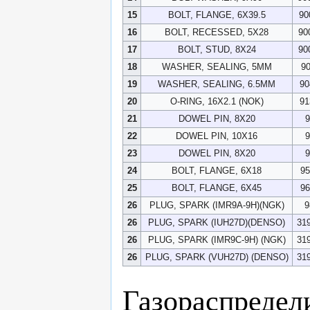
15
BOLT, FLANGE, 6X39.5
90
16
BOLT, RECESSED, 5X28
90
17
BOLT, STUD, 8X24
90
18
WASHER, SEALING, 5MM
9
19
WASHER, SEALING, 6.5MM
90
20
O-RING, 16X2.1 (NOK)
91
21
DOWEL PIN, 8X20
9
22
DOWEL PIN, 10X16
9
23
DOWEL PIN, 8X20
9
24
BOLT, FLANGE, 6X18
95
25
BOLT, FLANGE, 6X45
96
26
PLUG, SPARK (IMR9A-9H)(NGK)
9
26
PLUG, SPARK (IUH27D)(DENSO)
31
26
PLUG, SPARK (IMR9C-9H) (NGK)
31
26
PLUG, SPARK (VUH27D) (DENSO)
31
Газораспредел