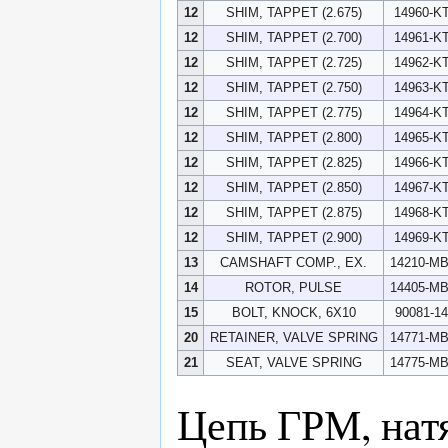
12
SHIM, TAPPET (2.675)
14960-KT
12
SHIM, TAPPET (2.700)
14961-KT
12
SHIM, TAPPET (2.725)
14962-KT
12
SHIM, TAPPET (2.750)
14963-KT
12
SHIM, TAPPET (2.775)
14964-KT
12
SHIM, TAPPET (2.800)
14965-KT
12
SHIM, TAPPET (2.825)
14966-KT
12
SHIM, TAPPET (2.850)
14967-KT
12
SHIM, TAPPET (2.875)
14968-KT
12
SHIM, TAPPET (2.900)
14969-KT
13
CAMSHAFT COMP., EX.
14210-M
14
ROTOR, PULSE
14405-M
15
BOLT, KNOCK, 6X10
90081-14
20
RETAINER, VALVE SPRING
14771-M
21
SEAT, VALVE SPRING
14775-M
Цепь ГРМ, нат