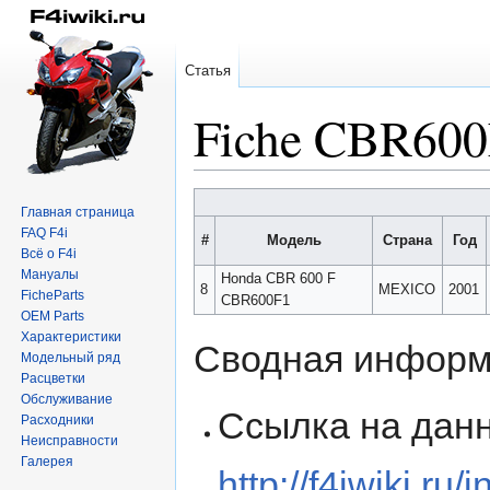
Статья
Fiche CBR60
Перейти
Перейти
Главная страница
к
к
FAQ F4i
#
Модель
Страна
Год
навигации
поиску
Всё о F4i
Мануалы
Honda CBR 600 F
8
MEXICO
2001
FicheParts
CBR600F1
OEM Parts
Характеристики
Сводная информ
Модельный ряд
Расцветки
Обслуживание
Ссылка на данн
Расходники
Неисправности
Галерея
http://f4iwiki