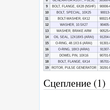
8
GENERATOR ASSY., PULSE
30300-
9
BOLT, FLANGE, 6X28 (NSHF)
90006-
10
BOLT, SPECIAL, 10X25
90013
11
BOLT-WASHER, 6X12
90021-
12
WASHER, 10.5X27
90405
13
WASHER, BRAKE ARM
90525
14
OIL SEAL, 12X18X5 (ARAI)
91204
15
O-RING, 48.1X3.6 (ARAI)
91301
16
O-RING, 18X3 (ARAI)
91307
17
DOWEL PIN, 10X16
90701-
18
BOLT, FLANGE, 6X14
95701
19
ROTOR, PULSE GENERATOR
30291-
Сцепление (1)