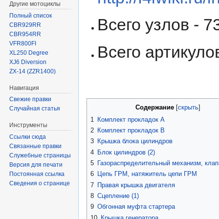
Другие мотоциклы
Полный список
Всего узлов - 73
CBR929RR
CBR954RR
VFR800FI
Всего артикулов
XL250 Degree
XJ6 Diversion
ZX-14 (ZZR1400)
Навигация
Свежие правки
Содержание
Случайная статья
1
Комплект прокладок A
Инструменты
2
Комплект прокладок B
Ссылки сюда
3
Крышка блока цилиндров
Связанные правки
4
Блок цилиндров (2)
Служебные страницы
5
Газораспределительный механизм, кла
Версия для печати
6
Цепь ГРМ, натяжитель цепи ГРМ
Постоянная ссылка
Сведения о странице
7
Правая крышка двигателя
8
Сцепление (1)
9
Обгонная муфта стартера
10
Крышка генератора