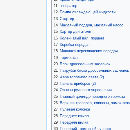
11
Генератор
12
Помпа охлаждающей жидкости
13
Стартер
14
Масляный поддон, масляный насос
15
Картер двигателя
16
Коленчатый вал, поршни
17
Коробка передач
18
Машинка переключения передач
19
Термостат
20
Блок дроссельных заслонок
21
Патрубки блока дроссельных заслонок
22
Фара головного света (2)
23
Панель приборов (2)
24
Органы рулевого управления
25
Главный цилиндр переднего тормоза
26
Верхняя траверса, клипоны, замок заж
27
Рулевая колонка
28
Переднее крыло
29
Передняя вилка
30
Передний тормозной суппорт