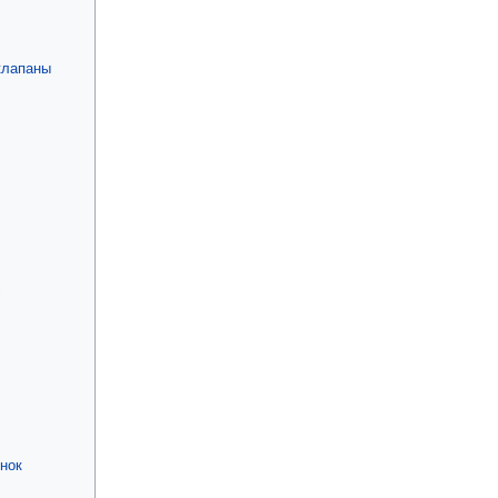
клапаны
с
нок