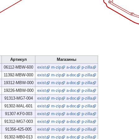
Артикул
Магазины
06112-MBW-600
exist
m-zip
a-doc
p-zilla
11392-MBW-000
exist
m-zip
a-doc
p-zilla
19312-MBW-000
exist
m-zip
a-doc
p-zilla
19226-MBW-000
exist
m-zip
a-doc
p-zilla
91313-MG7-004
exist
m-zip
a-doc
p-zilla
91302-MAL-601
exist
m-zip
a-doc
p-zilla
91307-KF0-003
exist
m-zip
a-doc
p-zilla
91312-MG7-003
exist
m-zip
a-doc
p-zilla
91356-425-005
exist
m-zip
a-doc
p-zilla
91302-MB0-013
exist
m-zip
a-doc
p-zilla