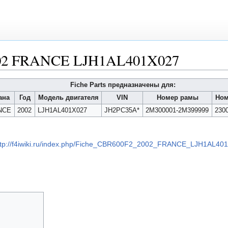
002 FRANCE LJH1AL401X027
Fiche Parts предназначены для:
ана
Год
Модель двигателя
VIN
Номер рамы
Ном
NCE
2002
LJH1AL401X027
JH2PC35A*
2M300001-2M399999
230
ttp://f4iwiki.ru/index.php/Fiche_CBR600F2_2002_FRANCE_LJH1AL40