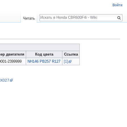
Войти
Поиск
Читать
ер двигателя
Код цвета
Ссылка
0001-2399999
NH146
PB257
R127
[1]
1X027