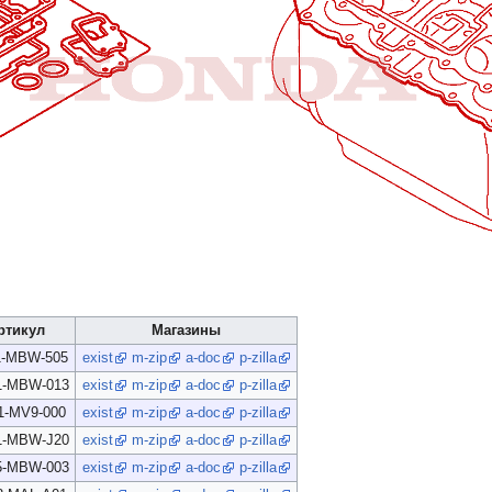
ртикул
Магазины
1-MBW-505
exist
m-zip
a-doc
p-zilla
1-MBW-013
exist
m-zip
a-doc
p-zilla
1-MV9-000
exist
m-zip
a-doc
p-zilla
1-MBW-J20
exist
m-zip
a-doc
p-zilla
5-MBW-003
exist
m-zip
a-doc
p-zilla