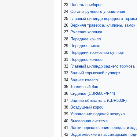
23
Панель приборов
24
Органы рулевого управления
25
Главный цилиндр переднего тормо
26
Верхняя траверса, клипоны, замок
27
Рулевая колонка
28
Переднее крыло
29
Передняя вилка
30
Передний тормозной суппорт
31
Переднее колесо
32
Главный цилиндр заднего тормоза
33
Задний тормозной суппорт
34
Заднее колесо
35
Топливный бак
36
Сиденье (CBR600F/F44)
37
Задний обтекатель (CBR600F)
38
Воздушный короб
39
Управление подачей воздуха
40
Выхлопная система
41
Лапки переключения передач и зад
42
Водительские и пассажирские под