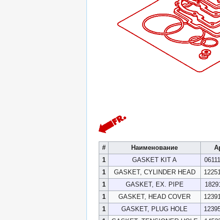
#
Наименование
А
1
GASKET KIT A
0611
1
GASKET, CYLINDER HEAD
1225
1
GASKET, EX. PIPE
1829
1
GASKET, HEAD COVER
1239
1
GASKET, PLUG HOLE
1239