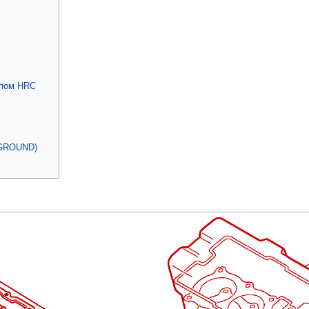
ипом HRC
(GROUND)