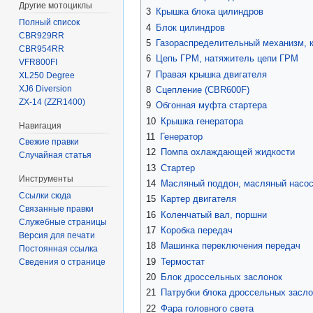
Другие мотоциклы
3
Крышка блока цилиндров
Полный список
4
Блок цилиндров
CBR929RR
5
Газораспределительный механизм, 
CBR954RR
6
Цепь ГРМ, натяжитель цепи ГРМ
VFR800FI
7
Правая крышка двигателя
XL250 Degree
XJ6 Diversion
8
Сцепление (CBR600F)
ZX-14 (ZZR1400)
9
Обгонная муфта стартера
10
Крышка генератора
Навигация
11
Генератор
Свежие правки
12
Помпа охлаждающей жидкости
Случайная статья
13
Стартер
Инструменты
14
Масляный поддон, масляный насо
Ссылки сюда
15
Картер двигателя
Связанные правки
16
Коленчатый вал, поршни
Служебные страницы
17
Коробка передач
Версия для печати
18
Машинка переключения передач
Постоянная ссылка
19
Термостат
Сведения о странице
20
Блок дроссельных заслонок
21
Патрубки блока дроссельных засло
22
Фара головного света