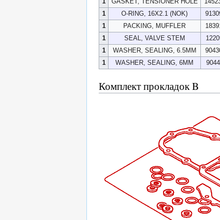
1
GASKET, TENSIONER HOLE
1452
1
O-RING, 16X2.1 (NOK)
9130
1
PACKING, MUFFLER
1839
1
SEAL, VALVE STEM
1220
1
WASHER, SEALING, 6.5MM
9043
1
WASHER, SEALING, 6MM
9044
Комплект прокладок B