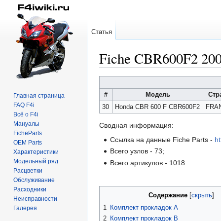
Статья
Fiche CBR600F2 2
Перейти
Перейти
к
к
#
Модель
Стр
Главная страница
навигации
поиску
FAQ F4i
30
Honda CBR 600 F CBR600F2
FRA
Всё о F4i
Мануалы
Сводная информация:
FicheParts
Ссылка на данные Fiche Parts -
h
OEM Parts
Всего узлов - 73;
Характеристики
Модельный ряд
Всего артикулов - 1018.
Расцветки
Обслуживание
Расходники
Содержание
Неисправности
1
Комплект прокладок A
Галерея
2
Комплект прокладок B