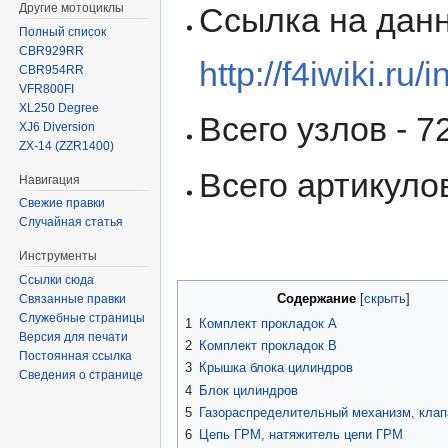
Другие мотоциклы
Ссылка на данн
Полный список
CBR929RR
http://f4iwiki
CBR954RR
VFR800FI
XL250 Degree
Всего узлов - 72
XJ6 Diversion
ZX-14 (ZZR1400)
Всего артикулов
Навигация
Свежие правки
Случайная статья
Инструменты
Ссылки сюда
Содержание
Связанные правки
Служебные страницы
1
Комплект прокладок A
Версия для печати
2
Комплект прокладок B
Постоянная ссылка
3
Крышка блока цилиндров
Сведения о странице
4
Блок цилиндров
5
Газораспределительный механизм, кла
6
Цепь ГРМ, натяжитель цепи ГРМ