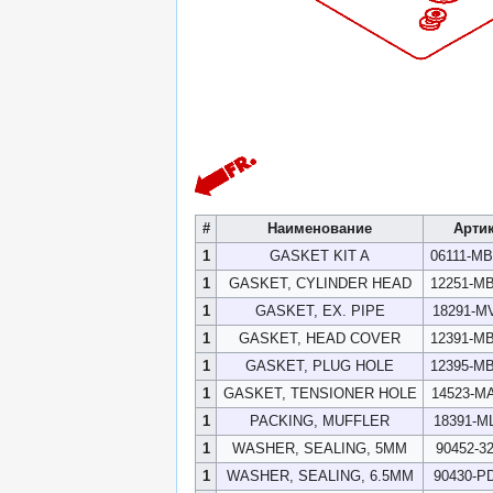
#
Наименование
Арти
1
GASKET KIT A
06111-M
1
GASKET, CYLINDER HEAD
12251-M
1
GASKET, EX. PIPE
18291-M
1
GASKET, HEAD COVER
12391-M
1
GASKET, PLUG HOLE
12395-M
1
GASKET, TENSIONER HOLE
14523-M
1
PACKING, MUFFLER
18391-M
1
WASHER, SEALING, 5MM
90452-3
1
WASHER, SEALING, 6.5MM
90430-P