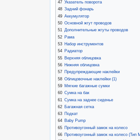
47
Указатель поворота
48
Задний фонарь
49
Аккумулятор
50
Основной жгут проводов
51
Дополнительные жгуты проводов
52
Рама
53
Набор инструментов
54
Радиатор
55
Верхняя облицовка
56
Нижняя облицовка
57
Предупреждающие наклейки
58
Облицовочные наклейки (1)
59
Мягкие багажные сумки
60
Сумка на бак
61
Сумка на заднее сиденье
62
Багажная сетка
63
Подкат
64
Baby Pump
65
Противоугонный замок на колесо
66
Противоугонный замок на колесо (Тип 