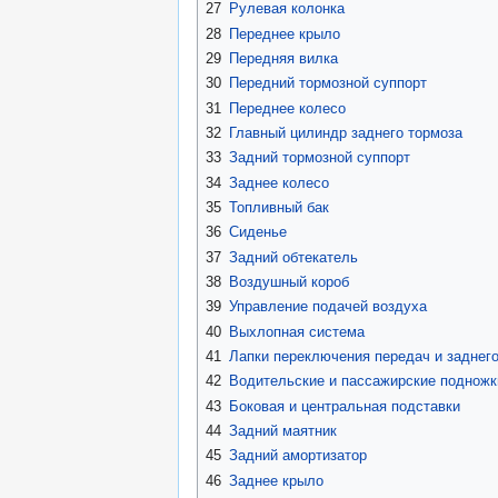
27
Рулевая колонка
28
Переднее крыло
29
Передняя вилка
30
Передний тормозной суппорт
31
Переднее колесо
32
Главный цилиндр заднего тормоза
33
Задний тормозной суппорт
34
Заднее колесо
35
Топливный бак
36
Сиденье
37
Задний обтекатель
38
Воздушный короб
39
Управление подачей воздуха
40
Выхлопная система
41
Лапки переключения передач и заднег
42
Водительские и пассажирские подножк
43
Боковая и центральная подставки
44
Задний маятник
45
Задний амортизатор
46
Заднее крыло