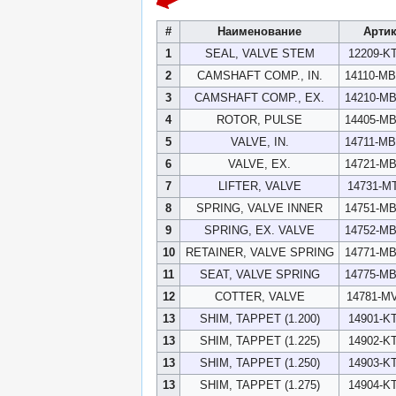
#
Наименование
Арти
1
SEAL, VALVE STEM
12209-KT
2
CAMSHAFT COMP., IN.
14110-M
3
CAMSHAFT COMP., EX.
14210-M
4
ROTOR, PULSE
14405-M
5
VALVE, IN.
14711-M
6
VALVE, EX.
14721-M
7
LIFTER, VALVE
14731-MT
8
SPRING, VALVE INNER
14751-M
9
SPRING, EX. VALVE
14752-M
10
RETAINER, VALVE SPRING
14771-M
11
SEAT, VALVE SPRING
14775-M
12
COTTER, VALVE
14781-MV
13
SHIM, TAPPET (1.200)
14901-KT
13
SHIM, TAPPET (1.225)
14902-KT
13
SHIM, TAPPET (1.250)
14903-KT
13
SHIM, TAPPET (1.275)
14904-KT