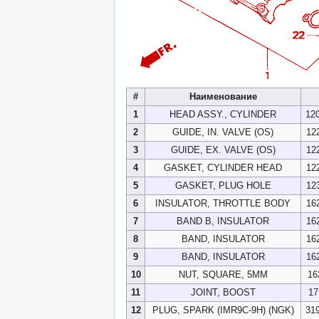
#
Наименование
1
HEAD ASSY., CYLINDER
12
2
GUIDE, IN. VALVE (OS)
12
3
GUIDE, EX. VALVE (OS)
12
4
GASKET, CYLINDER HEAD
12
5
GASKET, PLUG HOLE
12
6
INSULATOR, THROTTLE BODY
16
7
BAND B, INSULATOR
16
8
BAND, INSULATOR
16
9
BAND, INSULATOR
16
10
NUT, SQUARE, 5MM
16
11
JOINT, BOOST
17
12
PLUG, SPARK (IMR9C-9H) (NGK)
31