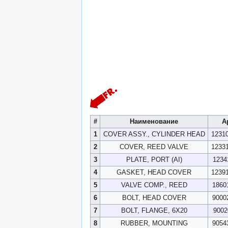
#
Наименование
А
1
COVER ASSY., CYLINDER HEAD
1231
2
COVER, REED VALVE
1233
3
PLATE, PORT (AI)
1234
4
GASKET, HEAD COVER
1239
5
VALVE COMP., REED
1860
6
BOLT, HEAD COVER
9000
7
BOLT, FLANGE, 6X20
9002
8
RUBBER, MOUNTING
9054