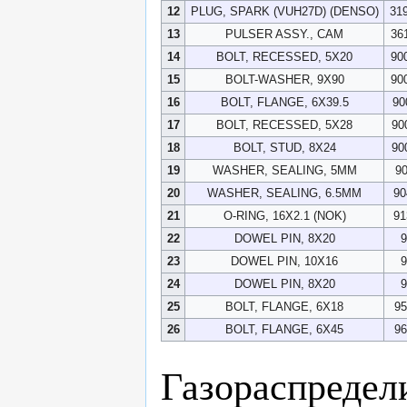
12
PLUG, SPARK (VUH27D) (DENSO)
31
13
PULSER ASSY., CAM
36
14
BOLT, RECESSED, 5X20
90
15
BOLT-WASHER, 9X90
90
16
BOLT, FLANGE, 6X39.5
90
17
BOLT, RECESSED, 5X28
90
18
BOLT, STUD, 8X24
90
19
WASHER, SEALING, 5MM
9
20
WASHER, SEALING, 6.5MM
90
21
O-RING, 16X2.1 (NOK)
91
22
DOWEL PIN, 8X20
9
23
DOWEL PIN, 10X16
9
24
DOWEL PIN, 8X20
9
25
BOLT, FLANGE, 6X18
95
26
BOLT, FLANGE, 6X45
96
Газораспредел