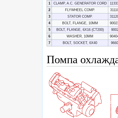
1
CLAMP, A.C. GENERATOR CORD
1133
2
FLYWHEEL COMP.
3111
3
STATOR COMP.
3112
4
BOLT, FLANGE, 10MM
9002
5
BOLT, FLANGE, 6X16 (CT200)
900
6
WASHER, 10MM
9040
7
BOLT, SOCKET, 6X40
9660
Помпа охлажд