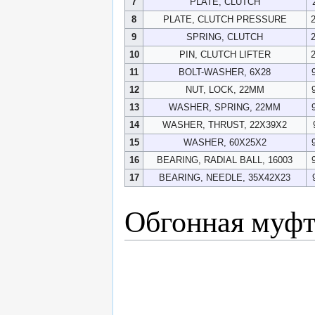
7
PLATE, CLUTCH
8
PLATE, CLUTCH PRESSURE
9
SPRING, CLUTCH
10
PIN, CLUTCH LIFTER
11
BOLT-WASHER, 6X28
12
NUT, LOCK, 22MM
13
WASHER, SPRING, 22MM
14
WASHER, THRUST, 22X39X2
15
WASHER, 60X25X2
16
BEARING, RADIAL BALL, 16003
17
BEARING, NEEDLE, 35X42X23
Обгонная муфт