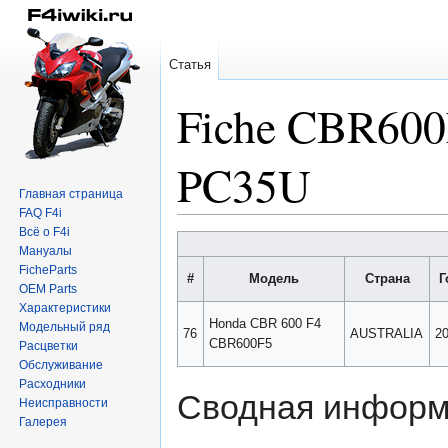
Статья
Fiche CBR60
PC35U
Главная страница
FAQ F4i
Всё о F4i
Перейти
Перейти
Мануалы
к
к
FicheParts
#
Модель
Страна
Г
навигации
поиску
OEM Parts
Характеристики
Honda CBR 600 F4
Модельный ряд
76
AUSTRALIA
2
CBR600F5
Расцветки
Обслуживание
Расходники
Сводная информ
Неисправности
Галерея