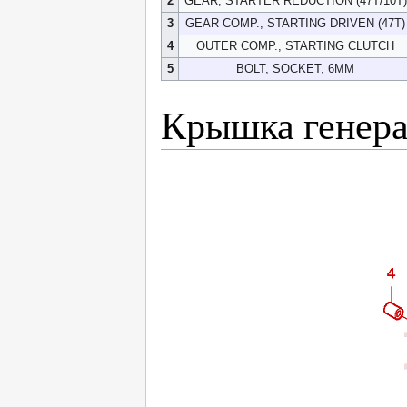
2
GEAR, STARTER REDUCTION (47T/10T)
3
GEAR COMP., STARTING DRIVEN (47T)
4
OUTER COMP., STARTING CLUTCH
5
BOLT, SOCKET, 6MM
Крышка генера