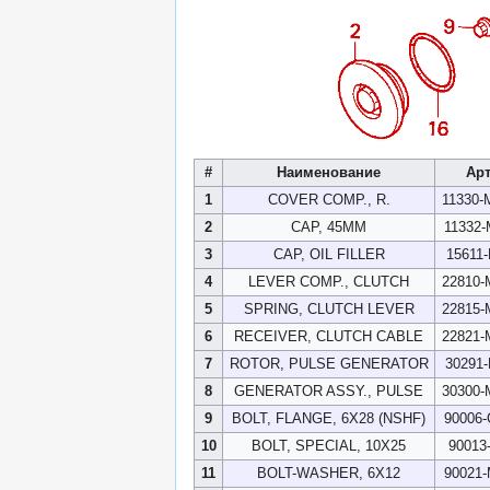
#
Наименование
Ар
1
COVER COMP., R.
11330
2
CAP, 45MM
11332
3
CAP, OIL FILLER
15611
4
LEVER COMP., CLUTCH
22810
5
SPRING, CLUTCH LEVER
22815
6
RECEIVER, CLUTCH CABLE
22821
7
ROTOR, PULSE GENERATOR
30291
8
GENERATOR ASSY., PULSE
30300
9
BOLT, FLANGE, 6X28 (NSHF)
90006
10
BOLT, SPECIAL, 10X25
90013
11
BOLT-WASHER, 6X12
90021