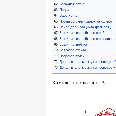
62
Багажная сетка
63
Подкат
64
Baby Pump
65
Противоугонный замок на колесо
66
Чехол для мотоцикла (размер L)
67
Защитная наклейка на бак 2
68
Защитная наклейка на бак с логот
69
Защитная плёнка
70
Ветровое стекло
71
Подогрев ручек
72
Дополнительные жгуты проводов 
73
Дополнительные жгуты проводов +
Комплект прокладок A