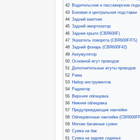
42
Водительские и пассажирские под
43
Боковая и центральная подставки
44
Задний маятник
45
Задний амортизатор
46
Заднее крыло (CBR600F)
47
Указатель поворота (CBR600F/FS)
48
Задний фонарь (CBR600F42)
49
Аккумулятор
50
Основной жгут проводов
51
Дополнительные жгуты проводов
52
Рама
53
Набор инструментов
54
Радиатор
55
Верхняя облицовка
56
Нижняя облицовка
57
Предупреждающие наклейки
58
Облицовочные наклейки (CBR600FR
59
Мягкие багажные сумки
60
Сумка на бак
61
Сумка на заднее сиденье