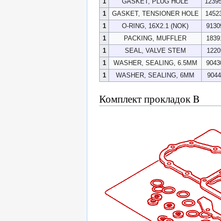
1
GASKET, PLUG HOLE
1239
1
GASKET, TENSIONER HOLE
1452
1
O-RING, 16X2.1 (NOK)
9130
1
PACKING, MUFFLER
1839
1
SEAL, VALVE STEM
1220
1
WASHER, SEALING, 6.5MM
9043
1
WASHER, SEALING, 6MM
9044
Комплект прокладок B