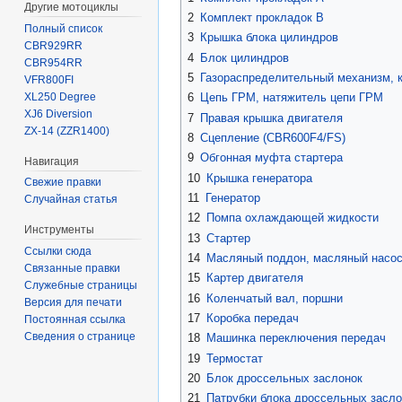
Другие мотоциклы
2
Комплект прокладок B
Полный список
3
Крышка блока цилиндров
CBR929RR
4
Блок цилиндров
CBR954RR
5
Газораспределительный механизм, 
VFR800FI
XL250 Degree
6
Цепь ГРМ, натяжитель цепи ГРМ
XJ6 Diversion
7
Правая крышка двигателя
ZX-14 (ZZR1400)
8
Сцепление (CBR600F4/FS)
9
Обгонная муфта стартера
Навигация
10
Крышка генератора
Свежие правки
11
Генератор
Случайная статья
12
Помпа охлаждающей жидкости
Инструменты
13
Стартер
Ссылки сюда
14
Масляный поддон, масляный насо
Связанные правки
15
Картер двигателя
Служебные страницы
16
Коленчатый вал, поршни
Версия для печати
17
Коробка передач
Постоянная ссылка
Сведения о странице
18
Машинка переключения передач
19
Термостат
20
Блок дроссельных заслонок
21
Патрубки блока дроссельных засло