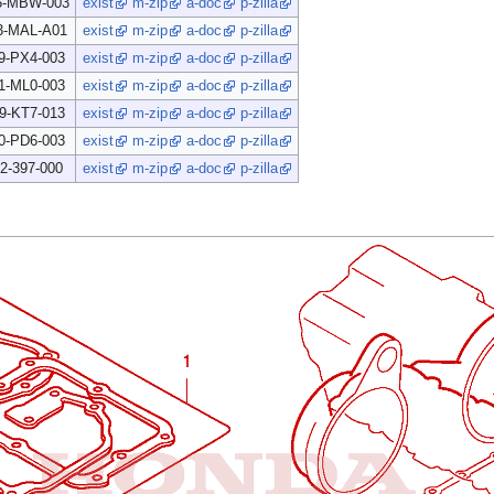
5-MBW-003
exist
m-zip
a-doc
p-zilla
3-MAL-A01
exist
m-zip
a-doc
p-zilla
9-PX4-003
exist
m-zip
a-doc
p-zilla
1-ML0-003
exist
m-zip
a-doc
p-zilla
9-KT7-013
exist
m-zip
a-doc
p-zilla
0-PD6-003
exist
m-zip
a-doc
p-zilla
2-397-000
exist
m-zip
a-doc
p-zilla