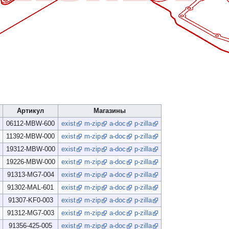
Артикул
Магазины
06112-MBW-600
exist
m-zip
a-doc
p-zilla
11392-MBW-000
exist
m-zip
a-doc
p-zilla
19312-MBW-000
exist
m-zip
a-doc
p-zilla
19226-MBW-000
exist
m-zip
a-doc
p-zilla
91313-MG7-004
exist
m-zip
a-doc
p-zilla
91302-MAL-601
exist
m-zip
a-doc
p-zilla
91307-KF0-003
exist
m-zip
a-doc
p-zilla
91312-MG7-003
exist
m-zip
a-doc
p-zilla
91356-425-005
exist
m-zip
a-doc
p-zilla