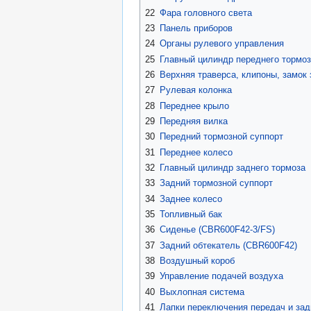
22
Фара головного света
23
Панель приборов
24
Органы рулевого управления
25
Главный цилиндр переднего тормо
26
Верхняя траверса, клипоны, замок
27
Рулевая колонка
28
Переднее крыло
29
Передняя вилка
30
Передний тормозной суппорт
31
Переднее колесо
32
Главный цилиндр заднего тормоза
33
Задний тормозной суппорт
34
Заднее колесо
35
Топливный бак
36
Сиденье (CBR600F42-3/FS)
37
Задний обтекатель (CBR600F42)
38
Воздушный короб
39
Управление подачей воздуха
40
Выхлопная система
41
Лапки переключения передач и зад