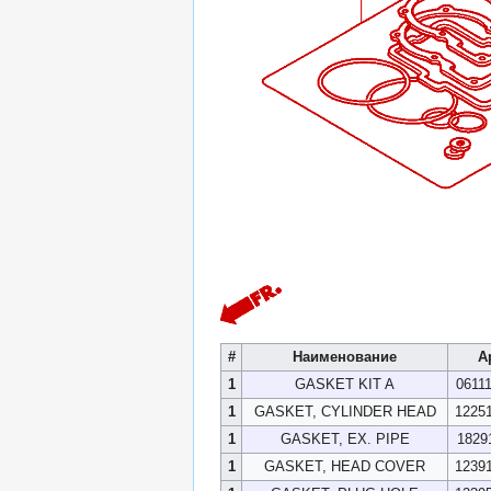
#
Наименование
А
1
GASKET KIT A
0611
1
GASKET, CYLINDER HEAD
1225
1
GASKET, EX. PIPE
1829
1
GASKET, HEAD COVER
1239