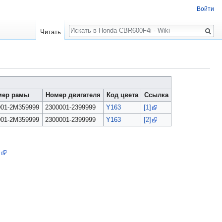
Войти
Поиск
Читать
мер рамы
Номер двигателя
Код цвета
Ссылка
01-2M359999
2300001-2399999
Y163
[1]
01-2M359999
2300001-2399999
Y163
[2]
U