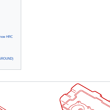
ипом HRC
(GROUND)