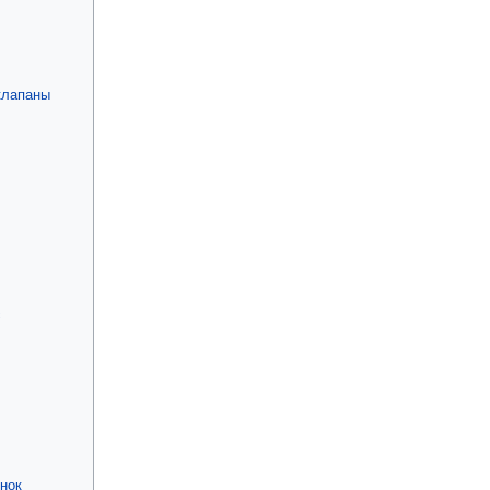
клапаны
с
нок