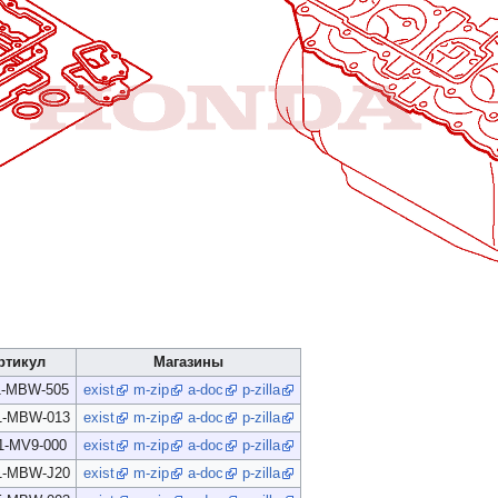
ртикул
Магазины
1-MBW-505
exist
m-zip
a-doc
p-zilla
1-MBW-013
exist
m-zip
a-doc
p-zilla
1-MV9-000
exist
m-zip
a-doc
p-zilla
1-MBW-J20
exist
m-zip
a-doc
p-zilla