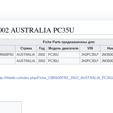
2002 AUSTRALIA PC35U
Fiche Parts предназначены для:
Страна
Год
Модель двигателя
VIN
Но
BR600FR2
AUSTRALIA
2002
PC35U
JH2PC35U*
2M3500
AUSTRALIA
2002
PC35U
JH2PC35U*
2M3500
ttp://f4iwiki.ru/index.php/Fiche_CBR600FR2_2002_AUSTRALIA_PC35