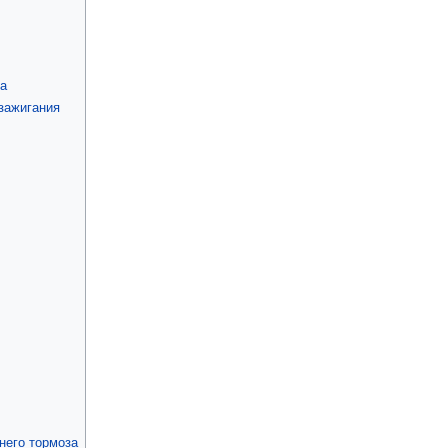
за
 зажигания
него тормоза