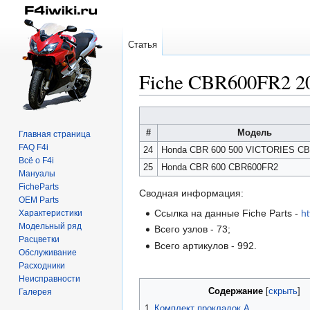
Статья
Fiche CBR600FR2 
Перейти
Перейти
к
к
#
Модель
Главная страница
навигации
поиску
FAQ F4i
24
Honda CBR 600 500 VICTORIES C
Всё о F4i
25
Honda CBR 600 CBR600FR2
Мануалы
FicheParts
Сводная информация:
OEM Parts
Ссылка на данные Fiche Parts -
h
Характеристики
Модельный ряд
Всего узлов - 73;
Расцветки
Всего артикулов - 992.
Обслуживание
Расходники
Неисправности
Содержание
Галерея
1
Комплект прокладок A