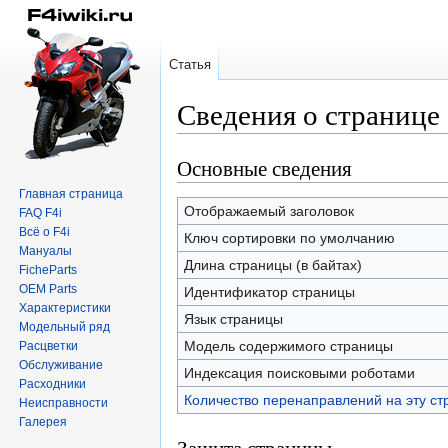
Статья
Сведения о страниц
Основные сведения
Перейти
Перейти
к
к
Главная страница
навигации
поиску
Отображаемый заголовок
FAQ F4i
Всё о F4i
Ключ сортировки по умолчанию
Мануалы
Длина страницы (в байтах)
FicheParts
OEM Parts
Идентификатор страницы
Характеристики
Язык страницы
Модельный ряд
Модель содержимого страницы
Расцветки
Обслуживание
Индексация поисковыми роботами
Расходники
Количество перенаправлений на эту ст
Неисправности
Галерея