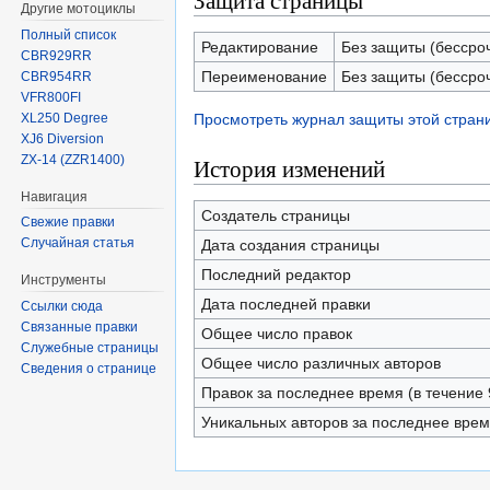
Защита страницы
Другие мотоциклы
Полный список
Редактирование
Без защиты (бессро
CBR929RR
Переименование
Без защиты (бессро
CBR954RR
VFR800FI
XL250 Degree
Просмотреть журнал защиты этой стран
XJ6 Diversion
ZX-14 (ZZR1400)
История изменений
Навигация
Создатель страницы
Свежие правки
Случайная статья
Дата создания страницы
Последний редактор
Инструменты
Дата последней правки
Ссылки сюда
Связанные правки
Общее число правок
Служебные страницы
Общее число различных авторов
Сведения о странице
Правок за последнее время (в течение 
Уникальных авторов за последнее вре