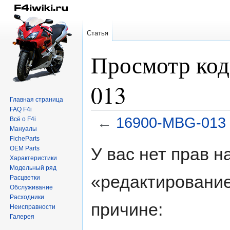
Статья
Просмотр ко
013
Главная страница
FAQ F4i
←
16900-MBG-013
Всё о F4i
Мануалы
FicheParts
Перейти
Перейти
У вас нет прав 
OEM Parts
к
к
Характеристики
навигации
поиску
Модельный ряд
«редактирование
Расцветки
Обслуживание
Расходники
причине:
Неисправности
Галерея