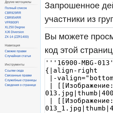
Другие мотоциклы
Запрошенное дей
Полный список
CBR929RR
участники из гр
CBR954RR
VFR800FI
XL250 Degree
XJ6 Diversion
Вы можете просм
ZX-14 (ZZR1400)
Навигация
код этой страниц
Свежие правки
Случайная статья
Инструменты
Ссылки сюда
Связанные правки
Служебные страницы
Сведения о странице