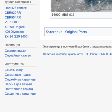
Другие мотоциклы
Полный список
CBR929RR
16900-MBG-013
CBR954RR
VFR800FI
XL250 Degree
Категория
:
Original Parts
XJ6 Diversion
ZX-14 (ZZR1400)
Навигация
Эта страница в последний раз была отредактирована 
Свежие правки
Политика конфиденциальности
О Honda CBR600F4i 
Случайная статья
Инструменты
Ссылки сюда
Связанные правки
Служебные страницы
Версия для печати
Постоянная ссылка
Сведения о странице