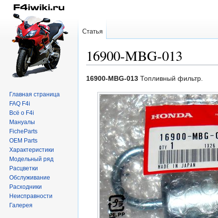
Статья
16900-MBG-013
Перейти
Перейти
16900-MBG-013
Топливный фильтр.
к
к
Главная страница
навигации
поиску
FAQ F4i
Всё о F4i
Мануалы
FicheParts
OEM Parts
Характеристики
Модельный ряд
Расцветки
Обслуживание
Расходники
Неисправности
Галерея