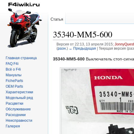
Статья
35340-MM5-600
Версия от 22:13, 13 апреля 2015;
JonnyQuest
(
разн.
)
← Предыдущая
| Текущая версия (раз
Главная страница
Перейти
Перейти
35340-MM5-600
Выключатель стоп-сигна
FAQ F4i
к
к
Всё о F4i
навигации
поиску
Мануалы
FicheParts
OEM Parts
Характеристики
Модельный ряд
Расцветки
Обслуживание
Расходники
Неисправности
Галерея