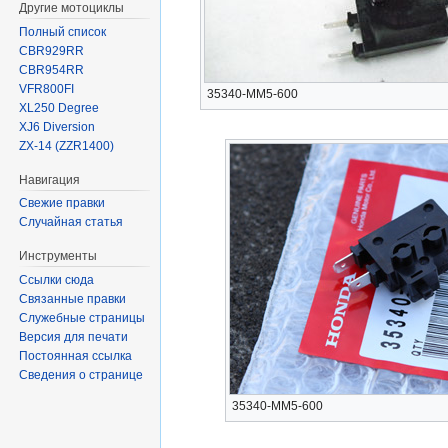
Другие мотоциклы
Полный список
CBR929RR
CBR954RR
VFR800FI
35340-MM5-600
XL250 Degree
XJ6 Diversion
ZX-14 (ZZR1400)
Навигация
Свежие правки
Случайная статья
Инструменты
Ссылки сюда
Связанные правки
Служебные страницы
Версия для печати
Постоянная ссылка
Сведения о странице
35340-MM5-600