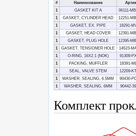
#
Наименование
Арти
1
GASKET KIT A
06111-M
1
GASKET, CYLINDER HEAD
12251-M
1
GASKET, EX. PIPE
18291-M
1
GASKET, HEAD COVER
12391-M
1
GASKET, PLUG HOLE
12395-M
1
GASKET, TENSIONER HOLE
14523-M
1
O-RING, 16X2.1 (NOK)
91309-P
1
PACKING, MUFFLER
18391-M
1
SEAL, VALVE STEM
12209-K
1
WASHER, SEALING, 6.5MM
90430-P
1
WASHER, SEALING, 6MM
90442-3
Комплект прок