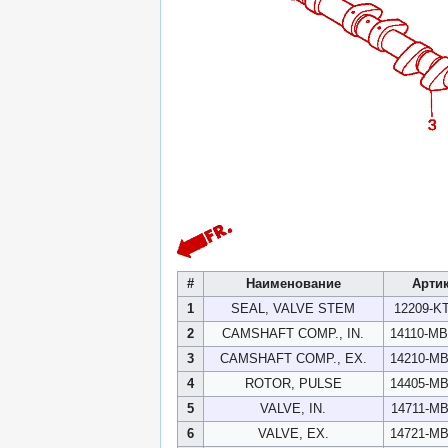
#
Наименование
Арти
1
SEAL, VALVE STEM
12209-K
2
CAMSHAFT COMP., IN.
14110-M
3
CAMSHAFT COMP., EX.
14210-M
4
ROTOR, PULSE
14405-M
5
VALVE, IN.
14711-M
6
VALVE, EX.
14721-M