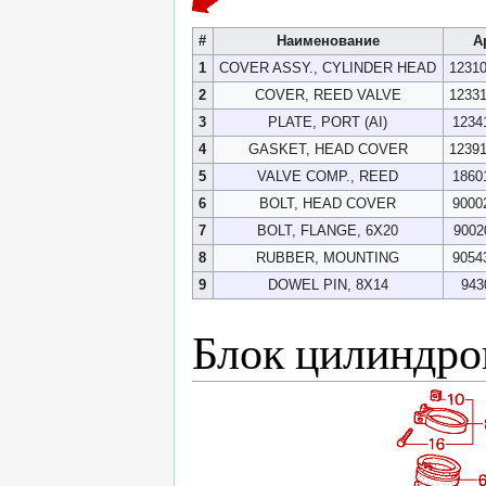
#
Наименование
А
1
COVER ASSY., CYLINDER HEAD
1231
2
COVER, REED VALVE
1233
3
PLATE, PORT (AI)
1234
4
GASKET, HEAD COVER
1239
5
VALVE COMP., REED
1860
6
BOLT, HEAD COVER
9000
7
BOLT, FLANGE, 6X20
9002
8
RUBBER, MOUNTING
9054
9
DOWEL PIN, 8X14
943
Блок цилиндро