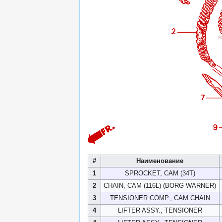
#
Наименование
1
SPROCKET, CAM (34T)
2
CHAIN, CAM (116L) (BORG WARNER)
3
TENSIONER COMP., CAM CHAIN
4
LIFTER ASSY., TENSIONER