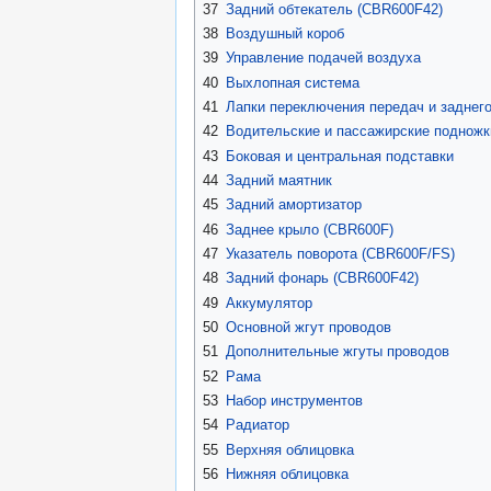
37
Задний обтекатель (CBR600F42)
38
Воздушный короб
39
Управление подачей воздуха
40
Выхлопная система
41
Лапки переключения передач и заднег
42
Водительские и пассажирские подножк
43
Боковая и центральная подставки
44
Задний маятник
45
Задний амортизатор
46
Заднее крыло (CBR600F)
47
Указатель поворота (CBR600F/FS)
48
Задний фонарь (CBR600F42)
49
Аккумулятор
50
Основной жгут проводов
51
Дополнительные жгуты проводов
52
Рама
53
Набор инструментов
54
Радиатор
55
Верхняя облицовка
56
Нижняя облицовка