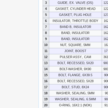
3
GUIDE, EX. VALVE (OS)
12
4
GASKET, CYLINDER HEAD
12
5
GASKET, PLUG HOLE
12
6
INSULATOR, THROTTLE BODY
16
7
BAND B, INSULATOR
16
8
BAND, INSULATOR
16
9
BAND, INSULATOR
16
10
NUT, SQUARE, 5MM
16
11
JOINT, BOOST
17
12
PULSER ASSY., CAM
36
13
BOLT, RECESSED, 5X20
90
14
BOLT-WASHER, 9X90
90
15
BOLT, FLANGE, 6X39.5
90
16
BOLT, RECESSED, 5X28
90
17
BOLT, STUD, 8X24
90
18
WASHER, SEALING, 5MM
9
19
WASHER, SEALING, 6.5MM
90
20
O-RING, 16X2.1 (NOK)
91