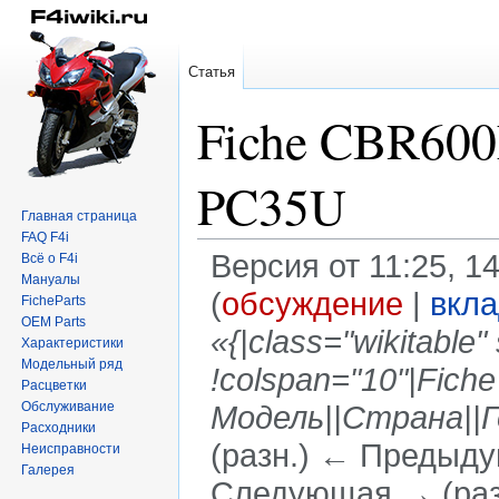
Статья
Fiche CBR60
PC35U
Главная страница
FAQ F4i
Версия от 11:25, 1
Всё о F4i
Мануалы
(
обсуждение
|
вкл
FicheParts
OEM Parts
«{|class="wikitable" 
Характеристики
Модельный ряд
!colspan="10"|Fiche
Расцветки
Обслуживание
Модель||Страна||
Расходники
(разн.) ← Предыдущ
Неисправности
Галерея
Следующая → (раз