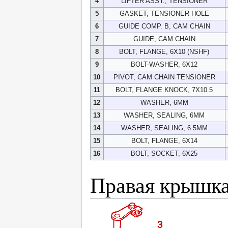
4
LIFTER ASSY., TENSIONER
5
GASKET, TENSIONER HOLE
6
GUIDE COMP. B, CAM CHAIN
7
GUIDE, CAM CHAIN
8
BOLT, FLANGE, 6X10 (NSHF)
9
BOLT-WASHER, 6X12
10
PIVOT, CAM CHAIN TENSIONER
11
BOLT, FLANGE KNOCK, 7X10.5
12
WASHER, 6MM
13
WASHER, SEALING, 6MM
14
WASHER, SEALING, 6.5MM
15
BOLT, FLANGE, 6X14
16
BOLT, SOCKET, 6X25
Правая крышка