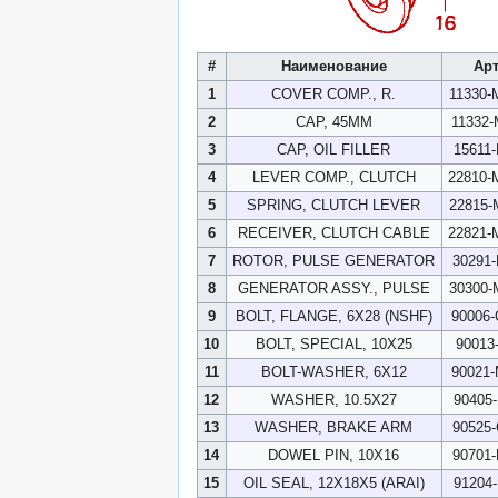
#
Наименование
Ар
1
COVER COMP., R.
11330
2
CAP, 45MM
11332
3
CAP, OIL FILLER
15611
4
LEVER COMP., CLUTCH
22810
5
SPRING, CLUTCH LEVER
22815
6
RECEIVER, CLUTCH CABLE
22821
7
ROTOR, PULSE GENERATOR
30291
8
GENERATOR ASSY., PULSE
30300
9
BOLT, FLANGE, 6X28 (NSHF)
90006
10
BOLT, SPECIAL, 10X25
90013
11
BOLT-WASHER, 6X12
90021
12
WASHER, 10.5X27
90405
13
WASHER, BRAKE ARM
90525
14
DOWEL PIN, 10X16
90701
15
OIL SEAL, 12X18X5 (ARAI)
91204