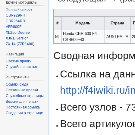
Другие мотоциклы
Полный список
Перейти
Перейти
CBR929RR
к
к
CBR954RR
#
Модель
Страна
навигации
поиску
VFR800FI
XL250 Degree
Honda CBR 600 F4
59
AUSTRALIA
2
XJ6 Diversion
CBR600F43
ZX-14 (ZZR1400)
Сводная информ
Навигация
Свежие правки
Случайная статья
Ссылка на данн
Инструменты
Ссылки сюда
http://f4iwiki
Связанные правки
Служебные страницы
Версия для печати
Всего узлов - 73
Постоянная ссылка
Сведения о странице
Всего артикулов