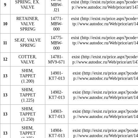
SPRING, EX.
exist
9
MBW-
VALVE
J21
RETAINER,
14771-
exist
10
VALVE
MBW-
SPRING
000
14775-
exist
SEAT, VALVE
11
MBW-
SPRING
000
COTTER,
14781-
exist
12
VALVE
MV9-671
SHIM,
14901-
exist
13
TAPPET
KT7-013
(1.200)
SHIM,
14902-
exist
13
TAPPET
KT7-013
(1.225)
SHIM,
14903-
exist
13
TAPPET
KT7-013
(1.250)
SHIM,
14904-
exist
13
TAPPET
KT7-013