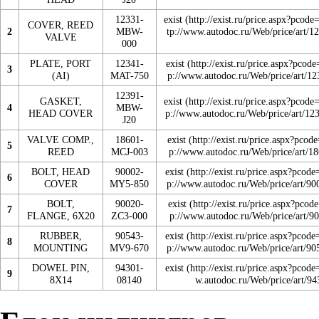
12331-
exist
COVER, REED
2
MBW-
VALVE
000
PLATE, PORT
12341-
exist
3
(AI)
MAT-750
12391-
GASKET,
exist
4
MBW-
HEAD COVER
J20
VALVE COMP.,
18601-
exist
5
REED
MCJ-003
BOLT, HEAD
90002-
exist
6
COVER
MY5-850
BOLT,
90020-
exist
7
FLANGE, 6X20
ZC3-000
RUBBER,
90543-
exist
8
MOUNTING
MV9-670
DOWEL PIN,
94301-
exist
9
8X14
08140