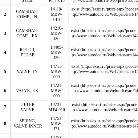
STEM
KT7-013
14110-
exist
CAMSHAFT
2
MBW-
COMP., IN.
010
14210-
CAMSHAFT
exist
3
MBW-
COMP., EX.
J20
14405-
ROTOR,
exist
4
MBW-
PULSE
J20
14711-
exist
5
VALVE, IN.
MBW-
000
14721-
exist
6
VALVE, EX.
MBW-
000
LIFTER,
14731-
exist
7
VALVE
MT4-010
14751-
SPRING,
exist
8
MBW-
VALVE INNER
J21
14752-