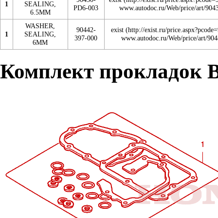
1
SEALING,
PD6-003
6.5MM
WASHER,
90442-
exist
1
SEALING,
397-000
6MM
Комплект прокладок 