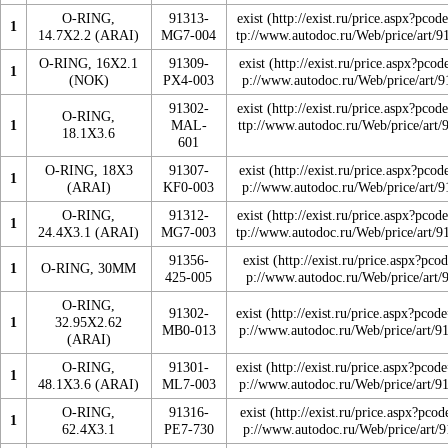
O-RING,
91313-
exist
1
14.7X2.2 (ARAI)
MG7-004
O-RING, 16X2.1
91309-
exist
1
(NOK)
PX4-003
91302-
exist
O-RING,
1
MAL-
18.1X3.6
601
O-RING, 18X3
91307-
exist
1
(ARAI)
KF0-003
O-RING,
91312-
exist
1
24.4X3.1 (ARAI)
MG7-003
91356-
exist
1
O-RING, 30MM
425-005
O-RING,
91302-
exist
1
32.95X2.62
MB0-013
(ARAI)
O-RING,
91301-
exist
1
48.1X3.6 (ARAI)
ML7-003
O-RING,
91316-
exist
1
62.4X3.1
PE7-730