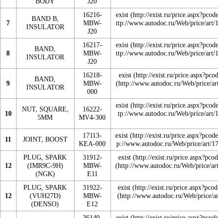
BODY
J20
16216-
exist
BAND B,
7
MBW-
INSULATOR
J20
16217-
exist
BAND,
8
MBW-
INSULATOR
J20
16218-
exist
BAND,
9
MBW-
INSULATOR
000
exist
NUT, SQUARE,
16222-
10
5MM
MV4-300
17113-
exist
11
JOINT, BOOST
KEA-000
PLUG, SPARK
31912-
exist
12
(IMR9C-9H)
MBW-
(NGK)
E11
PLUG, SPARK
31922-
exist
12
(VUH27D)
MBW-
(DENSO)
E12
36140-
exist