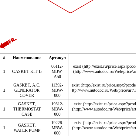
#
Наименование
Артикул
06112-
exist
1
GASKET KIT B
MBW-
A50
GASKET, A.C.
11392-
exist
1
GENERATOR
MBW-
COVER
000
GASKET,
19312-
exist
1
THERMOSTAT
MBW-
CASE
000
19226-
exist
GASKET,
1
MBW-
WATER PUMP
000