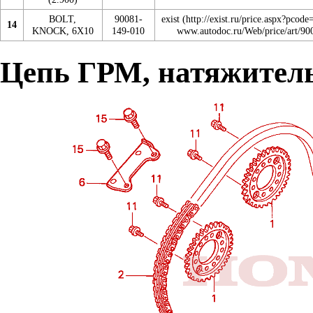
BOLT,
90081-
exist
14
KNOCK, 6X10
149-010
Цепь ГРМ, натяжител