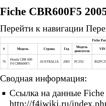
Fiche CBR600F5 20
Перейти к навигации
Пере
Fiche Pa
Модель
#
Модель
Страна
Год
VIN
двигателя
Honda CBR 600
76
AUSTRALIA
2005
PC35U
JH2PC3
F4 CBR600F5
Сводная информация:
Ссылка на данные Fiche 
http://f4iwiki.ru/ind