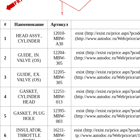
#
Наименование
Артикул
12010-
exist
HEAD ASSY.,
1
MBW-
CYLINDER
A30
12204-
exist
GUIDE, IN.
2
MBW-
VALVE (OS)
305
12205-
exist
GUIDE, EX.
3
MBW-
VALVE (OS)
305
GASKET,
12251-
exist
4
CYLINDER
MBW-
HEAD
013
12395-
exist
GASKET, PLUG
5
MBW-
HOLE
003
INSULATOR,
16211-
exist
6
THROTTLE
MBW-