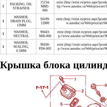
15154-
exist
PACKING, OIL
1
MM5-
STRAINER
000
WASHER,
94109-
exist
1
DRAIN PLUG,
12000
12MM
WASHER,
90443-
exist
1
NEUTRAL
MJ6-000
WASHER,
90430-
exist
1
SEALING,
PD6-003
6.5MM
Крышка блока цилин