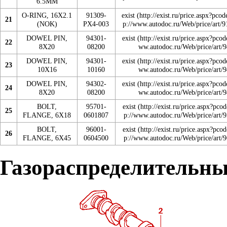
6.5MM
O-RING, 16X2.1
91309-
exist
21
(NOK)
PX4-003
DOWEL PIN,
94301-
exist
22
8X20
08200
DOWEL PIN,
94301-
exist
23
10X16
10160
DOWEL PIN,
94302-
exist
24
8X20
08200
BOLT,
95701-
exist
25
FLANGE, 6X18
0601807
BOLT,
96001-
exist
26
FLANGE, 6X45
0604500
Газораспределительны