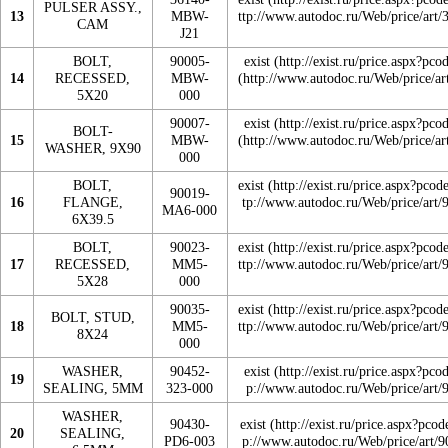
PULSER ASSY.,
13
MBW-
CAM
J21
BOLT,
90005-
exist
14
RECESSED,
MBW-
5X20
000
90007-
exist
BOLT-
15
MBW-
WASHER, 9X90
000
BOLT,
exist
90019-
16
FLANGE,
MA6-000
6X39.5
BOLT,
90023-
exist
17
RECESSED,
MM5-
5X28
000
90035-
exist
BOLT, STUD,
18
MM5-
8X24
000
WASHER,
90452-
exist
19
SEALING, 5MM
323-000
WASHER,
90430-
exist
20
SEALING,
PD6-003