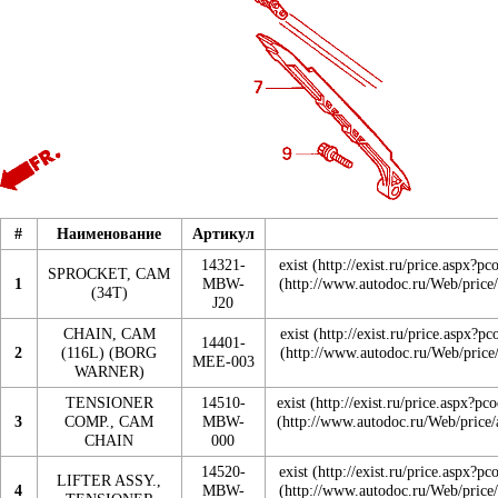
#
Наименование
Артикул
14321-
exist
SPROCKET, CAM
1
MBW-
(34T)
J20
CHAIN, CAM
exist
14401-
2
(116L) (BORG
MEE-003
WARNER)
TENSIONER
14510-
exist
3
COMP., CAM
MBW-
CHAIN
000
14520-
exist
LIFTER ASSY.,
4
MBW-