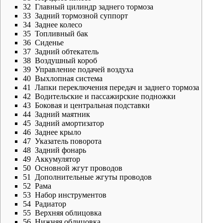
32
Главный цилиндр заднего тормоза
33
Задний тормозной суппорт
34
Заднее колесо
35
Топливный бак
36
Сиденье
37
Задний обтекатель
38
Воздушный короб
39
Управление подачей воздуха
40
Выхлопная система
41
Лапки переключения передач и заднего тормоза
42
Водительские и пассажирские подножки
43
Боковая и центральная подставки
44
Задний маятник
45
Задний амортизатор
46
Заднее крыло
47
Указатель поворота
48
Задний фонарь
49
Аккумулятор
50
Основной жгут проводов
51
Дополнительные жгуты проводов
52
Рама
53
Набор инструментов
54
Радиатор
55
Верхняя облицовка
56
Нижняя облицовка