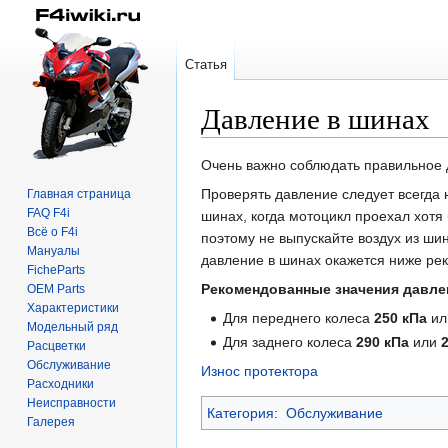
Статья
Давление в шинах
Перейти
Перейти
Очень важно соблюдать правильное д
к
к
Проверять давление следует всегда н
Главная страница
навигации
поиску
FAQ F4i
шинах, когда мотоцикл проехал хотя
Всё о F4i
поэтому не выпускайте воздух из ши
Мануалы
давление в шинах окажется ниже ре
FicheParts
Рекомендованные значения давле
OEM Parts
Характеристики
Для переднего колеса
250 кПа
и
Модельный ряд
Для заднего колеса
290 кПа
или
Расцветки
Обслуживание
Износ протектора
Расходники
Неисправности
Категория
:
Обслуживание
Галерея