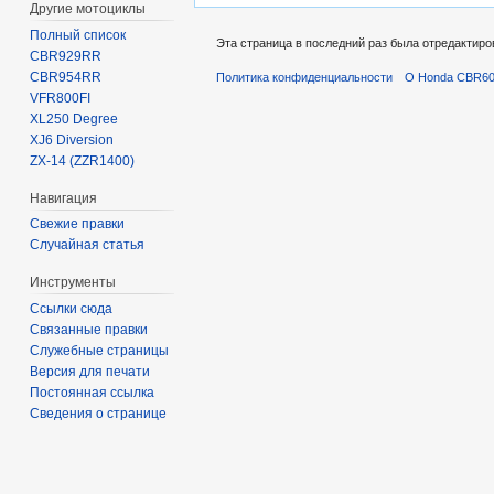
Другие мотоциклы
Полный список
Эта страница в последний раз была отредактиров
CBR929RR
CBR954RR
Политика конфиденциальности
О Honda CBR600
VFR800FI
XL250 Degree
XJ6 Diversion
ZX-14 (ZZR1400)
Навигация
Свежие правки
Случайная статья
Инструменты
Ссылки сюда
Связанные правки
Служебные страницы
Версия для печати
Постоянная ссылка
Сведения о странице