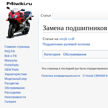
Статья
Замена подшипников
Перейти
Перейти
Статья на
serjik.ru
к
к
Подшипники рулевой колонки
Главная страница
навигации
поиску
FAQ F4i
Категория
:
Обслуживание
Всё о F4i
Мануалы
FicheParts
Эта страница в последний раз была отредактирована 
OEM Parts
Характеристики
Политика конфиденциальности
О Honda CBR600F4i 
Модельный ряд
Расцветки
Обслуживание
Расходники
Неисправности
Галерея