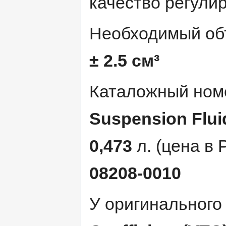
качество регули
Необходимый о
± 2.5 см³
Каталожный ном
Suspension Flui
0,473
л. (цена в 
08208-0010
У оригинального