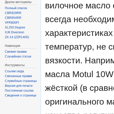
Другие мотоциклы
вилочное масло 
Полный список
CBR929RR
всегда необходи
CBR954RR
VFR800FI
XL250 Degree
характеристиках
XJ6 Diversion
ZX-14 (ZZR1400)
температур, не 
Навигация
Свежие правки
Случайная статья
вязкости. Напри
Инструменты
масла Motul 10W
Ссылки сюда
Связанные правки
Служебные страницы
жёсткой (в срав
Версия для печати
Постоянная ссылка
Сведения о странице
оригинального ма