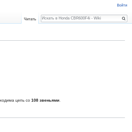
Войти
Поиск
Читать
бходима цепь со
108 звеньями
.