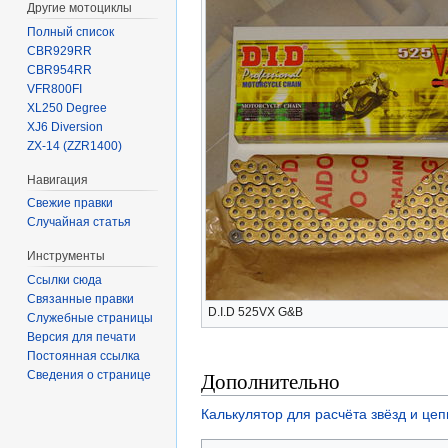
Другие мотоциклы
Полный список
CBR929RR
CBR954RR
VFR800FI
XL250 Degree
XJ6 Diversion
ZX-14 (ZZR1400)
Навигация
Свежие правки
Случайная статья
Инструменты
Ссылки сюда
Связанные правки
D.I.D 525VX G&B
Служебные страницы
Версия для печати
Постоянная ссылка
Дополнительно
Сведения о странице
Калькулятор для расчёта звёзд и цеп