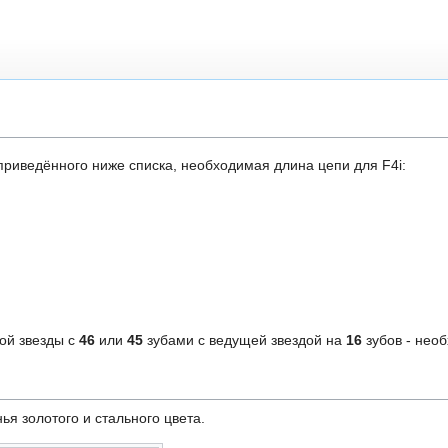
риведённого ниже списка, необходимая длина цепи для F4i:
ой звезды с
46
или
45
зубами с ведущей звездой на
16
зубов - нео
нья золотого и стального цвета.