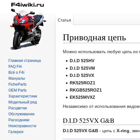
Статья
Приводная цепь
Перейти
Перейти
Можно использовать любую цепь из п
к
к
D.I.D 525HV
Главная страница
навигации
поиску
FAQ F4i
D.I.D 525VM
Всё о F4i
D.I.D 525VX
Мануалы
RK525ROZ1
FicheParts
RKGB525ROZ1
OEM Parts
Характеристики
EK525MVXZ
Модельный ряд
Независимо от использования ведом
Расцветки
Обслуживание
D.I.D 525VX G&B
Расходники
Неисправности
D.I.D 525VX G&B
- цепь с
X-ring
, зве
Галерея