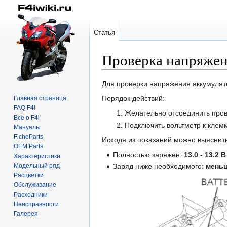
Статья
Проверка напряжен
Перейти
Перейти
Для проверки напряжения аккумулят
к
к
Порядок действий:
Главная страница
навигации
поиску
FAQ F4i
Желательно отсоединить пров
Всё о F4i
Подключить вольтметр к клем
Мануалы
FicheParts
Исходя из показаний можно выяснить
OEM Parts
Полностью заряжен:
13.0 - 13.2 В
Характеристики
Модельный ряд
Заряд ниже необходимого:
меньш
Расцветки
Обслуживание
Расходники
Неисправности
Галерея