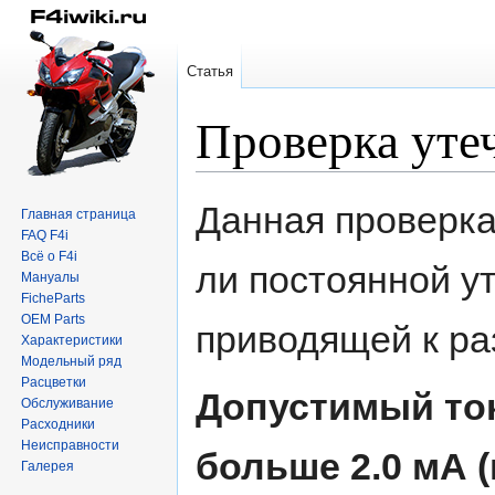
Статья
Проверка утеч
Перейти
Перейти
Данная проверка
Главная страница
к
к
FAQ F4i
навигации
поиску
Всё о F4i
ли постоянной ут
Мануалы
FicheParts
OEM Parts
приводящей к ра
Характеристики
Модельный ряд
Расцветки
Допустимый ток
Обслуживание
Расходники
Неисправности
больше 2.0 мА 
Галерея