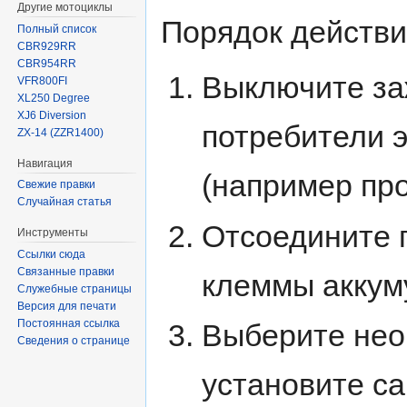
Другие мотоциклы
Порядок действи
Полный список
CBR929RR
CBR954RR
Выключите заж
VFR800FI
XL250 Degree
XJ6 Diversion
потребители 
ZX-14 (ZZR1400)
Навигация
(например про
Свежие правки
Случайная статья
Отсоедините 
Инструменты
Ссылки сюда
Связанные правки
клеммы аккум
Служебные страницы
Версия для печати
Постоянная ссылка
Выберите нео
Сведения о странице
установите с