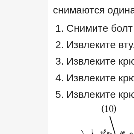
снимаются один
Снимите болт А
Извлеките втул
Извлеките крюк
Извлеките крюк
Извлеките крюк