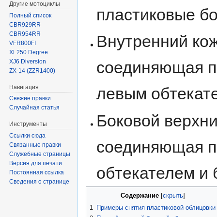
Другие мотоциклы
пластиковые б
Полный список
CBR929RR
CBR954RR
Внутренний кож
VFR800FI
XL250 Degree
XJ6 Diversion
соединяющая п
ZX-14 (ZZR1400)
Навигация
левым обтекат
Свежие правки
Случайная статья
Боковой верхни
Инструменты
Ссылки сюда
соединяющая п
Связанные правки
Служебные страницы
Версия для печати
обтекателем и 
Постоянная ссылка
Сведения о странице
Содержание
1
Примеры снятия пластиковой облицовки