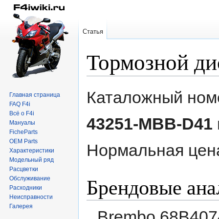
Статья
Тормозной ди
Перейти
Перейти
Каталожный номе
Главная страница
к
к
FAQ F4i
навигации
поиску
Всё о F4i
43251-MBB-D41
Мануалы
FicheParts
OEM Parts
Нормальная цен
Характеристики
Модельный ряд
Расцветки
Брендовые ана
Обслуживание
Расходники
Неисправности
Галерея
Brembo 68B407