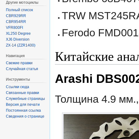
Другие мотоциклы
Полный список
TRW MST245R
CBR929RR
CBR954RR
VFR800FI
Ferodo FMD00
XL250 Degree
XJ6 Diversion
ZX-14 (ZZR1400)
Китайские ана
Навигация
Свежие правки
Случайная статья
Arashi DBS0
Инструменты
Ссылки сюда
Связанные правки
Толщина 4.9 мм.,
Служебные страницы
Версия для печати
Постоянная ссылка
Сведения о странице