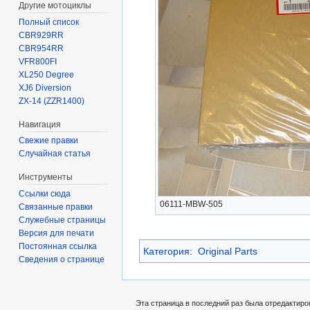
Другие мотоциклы
Полный список
CBR929RR
CBR954RR
VFR800FI
XL250 Degree
XJ6 Diversion
ZX-14 (ZZR1400)
Навигация
Свежие правки
Случайная статья
Инструменты
Ссылки сюда
06111-MBW-505
Связанные правки
Служебные страницы
Версия для печати
Постоянная ссылка
Категория
:
Original Parts
Сведения о странице
Эта страница в последний раз была отредактиров