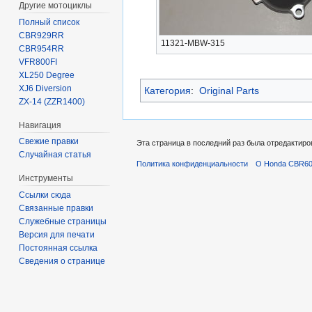
Другие мотоциклы
Полный список
CBR929RR
11321-MBW-315
CBR954RR
VFR800FI
XL250 Degree
XJ6 Diversion
Категория
:
Original Parts
ZX-14 (ZZR1400)
Навигация
Свежие правки
Эта страница в последний раз была отредактиров
Случайная статья
Политика конфиденциальности
О Honda CBR600
Инструменты
Ссылки сюда
Связанные правки
Служебные страницы
Версия для печати
Постоянная ссылка
Сведения о странице