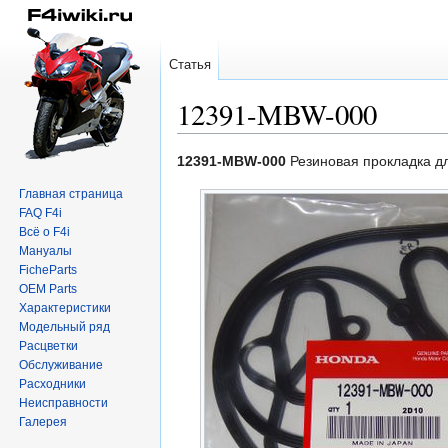
Статья
12391-MBW-000
Перейти
Перейти
12391-MBW-000
Резиновая прокладка д
к
к
Главная страница
навигации
поиску
FAQ F4i
Всё о F4i
Мануалы
FicheParts
OEM Parts
Характеристики
Модельный ряд
Расцветки
Обслуживание
Расходники
Неисправности
Галерея