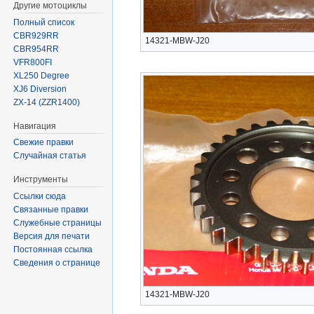
Другие мотоциклы
Полный список
CBR929RR
14321-MBW-J20
CBR954RR
VFR800FI
XL250 Degree
XJ6 Diversion
ZX-14 (ZZR1400)
Навигация
Свежие правки
Случайная статья
Инструменты
Ссылки сюда
Связанные правки
Служебные страницы
Версия для печати
Постоянная ссылка
Сведения о странице
14321-MBW-J20