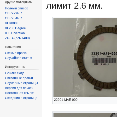
Другие мотоциклы
лимит 2.6 мм.
Полный список
CBR929RR
CBR954RR
VFR800FI
XL250 Degree
XJ6 Diversion
ZX-14 (ZZR1400)
Навигация
Свежие правки
Случайная статья
Инструменты
Ссылки сюда
Связанные правки
Служебные страницы
Версия для печати
Постоянная ссылка
Сведения о странице
22201-MAE-000