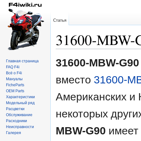
Статья
31600-MBW-
Перейти
Перейти
31600-MBW-G90
Главная страница
к
к
FAQ F4i
навигации
поиску
Всё о F4i
вместо
31600-M
Мануалы
FicheParts
OEM Parts
Американских и 
Характеристики
Модельный ряд
Расцветки
некоторых других
Обслуживание
Расходники
Неисправности
MBW-G90
имеет 
Галерея