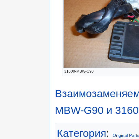
31600-MBW-G90
Взаимозаменяемо
MBW-G90 и 316
Категория
:
Original Part