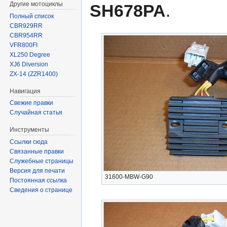
Другие мотоциклы
SH678PA
.
Полный список
CBR929RR
CBR954RR
VFR800FI
XL250 Degree
XJ6 Diversion
ZX-14 (ZZR1400)
Навигация
Свежие правки
Случайная статья
Инструменты
Ссылки сюда
Связанные правки
Служебные страницы
Версия для печати
31600-MBW-G90
Постоянная ссылка
Сведения о странице