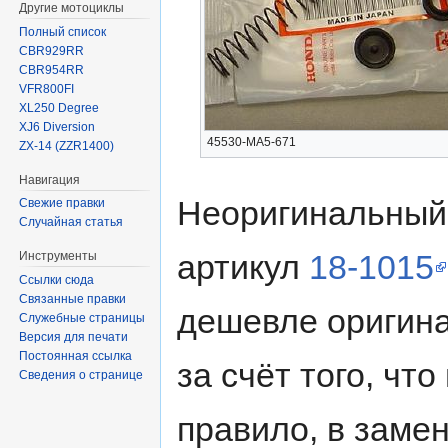
Другие мотоциклы
Полный список
CBR929RR
CBR954RR
VFR800FI
XL250 Degree
XJ6 Diversion
45530-MA5-671
ZX-14 (ZZR1400)
Навигация
Неоригинальный з
Свежие правки
Случайная статья
артикул
18-1015
Инструменты
Ссылки сюда
Связанные правки
дешевле оригина
Служебные страницы
Версия для печати
Постоянная ссылка
за счёт того, что
Сведения о странице
правило, в замен