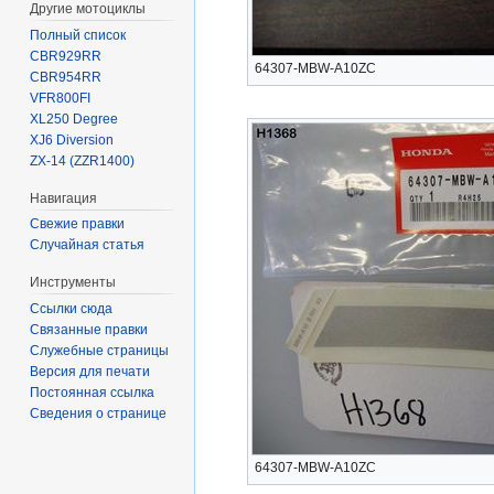
Другие мотоциклы
Полный список
CBR929RR
64307-MBW-A10ZC
CBR954RR
VFR800FI
XL250 Degree
XJ6 Diversion
ZX-14 (ZZR1400)
Навигация
Свежие правки
Случайная статья
Инструменты
Ссылки сюда
Связанные правки
Служебные страницы
Версия для печати
Постоянная ссылка
Сведения о странице
64307-MBW-A10ZC