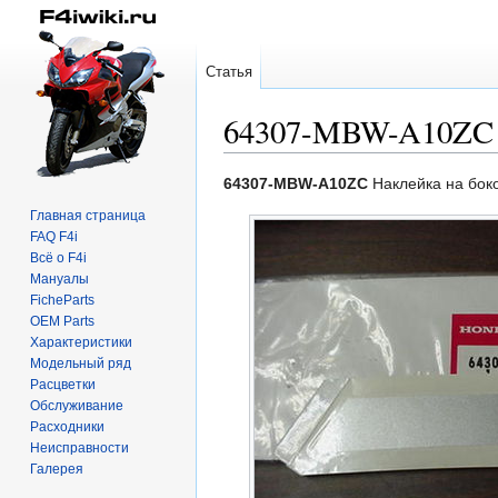
Статья
64307-MBW-A10ZC
Перейти
Перейти
64307-MBW-A10ZC
Наклейка на бок
к
к
Главная страница
навигации
поиску
FAQ F4i
Всё о F4i
Мануалы
FicheParts
OEM Parts
Характеристики
Модельный ряд
Расцветки
Обслуживание
Расходники
Неисправности
Галерея