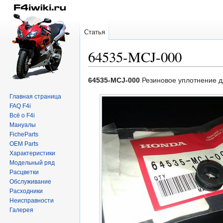
Статья
64535-MCJ-000
Перейти
Перейти
64535-MCJ-000
Резиновое уплотнение д
к
к
Главная страница
навигации
поиску
FAQ F4i
Всё о F4i
Мануалы
FicheParts
OEM Parts
Характеристики
Модельный ряд
Расцветки
Обслуживание
Расходники
Неисправности
Галерея