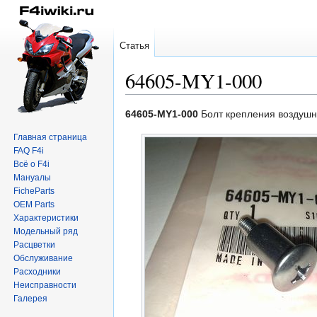
Статья
64605-MY1-000
Перейти
Перейти
64605-MY1-000
Болт крепления воздушн
к
к
Главная страница
навигации
поиску
FAQ F4i
Всё о F4i
Мануалы
FicheParts
OEM Parts
Характеристики
Модельный ряд
Расцветки
Обслуживание
Расходники
Неисправности
Галерея