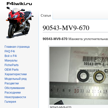
Статья
90543-MV9-670
Перейти
Перейти
90543-MV9-670
Манжета уплотнительная
к
к
Главная страница
навигации
поиску
FAQ F4i
Всё о F4i
Мануалы
FicheParts
OEM Parts
Характеристики
Модельный ряд
Расцветки
Обслуживание
Расходники
Неисправности
Галерея
90543-MV9-670