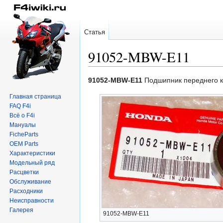
Статья
91052-MBW-E11
Перейти
Перейти
91052-MBW-E11
Подшипник переднего 
к
к
Главная страница
навигации
поиску
FAQ F4i
Всё о F4i
Мануалы
FicheParts
OEM Parts
Характеристики
Модельный ряд
Расцветки
Обслуживание
Расходники
Неисправности
Галерея
91052-MBW-E11