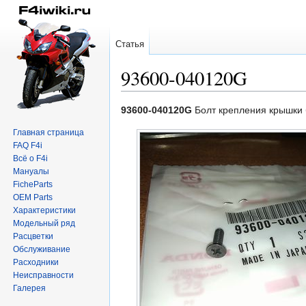
Статья
93600-040120G
Перейти
Перейти
93600-040120G
Болт крепления крышки 
к
к
Главная страница
навигации
поиску
FAQ F4i
Всё о F4i
Мануалы
FicheParts
OEM Parts
Характеристики
Модельный ряд
Расцветки
Обслуживание
Расходники
Неисправности
Галерея