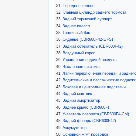
31
Переднее колесо
32
Главный цилиндр заднего тормоза
33
Задний тормозной суппорт
34
Заднее колесо
35
Топливный бак
36
Сиденье (CBR600F42-3/FS)
37
Задний обтекатель (CBR600F42)
38
Воздушный короб
39
Управление подачей воздуха
40
Выхлопная система
41
Лапки переключения передач и заднег
42
Водительские и пассажирские подножк
43
Боковая и центральная подставки
44
Задний маятник
45
Задний амортизатор
46
Заднее крыло (CBR600F)
47
Указатель поворота (CBR600F4-CM)
48
Задний фонарь (CBR600F42)
49
Аккумулятор
50
Основной жгут проводов