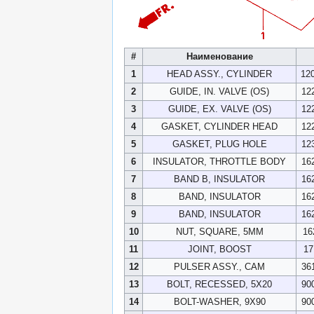
#
Наименование
1
HEAD ASSY., CYLINDER
12
2
GUIDE, IN. VALVE (OS)
12
3
GUIDE, EX. VALVE (OS)
12
4
GASKET, CYLINDER HEAD
12
5
GASKET, PLUG HOLE
12
6
INSULATOR, THROTTLE BODY
16
7
BAND B, INSULATOR
16
8
BAND, INSULATOR
16
9
BAND, INSULATOR
16
10
NUT, SQUARE, 5MM
16
11
JOINT, BOOST
17
12
PULSER ASSY., CAM
36
13
BOLT, RECESSED, 5X20
90
14
BOLT-WASHER, 9X90
90