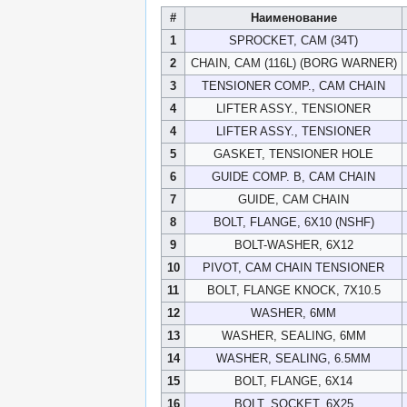
#
Наименование
1
SPROCKET, CAM (34T)
2
CHAIN, CAM (116L) (BORG WARNER)
3
TENSIONER COMP., CAM CHAIN
4
LIFTER ASSY., TENSIONER
4
LIFTER ASSY., TENSIONER
5
GASKET, TENSIONER HOLE
6
GUIDE COMP. B, CAM CHAIN
7
GUIDE, CAM CHAIN
8
BOLT, FLANGE, 6X10 (NSHF)
9
BOLT-WASHER, 6X12
10
PIVOT, CAM CHAIN TENSIONER
11
BOLT, FLANGE KNOCK, 7X10.5
12
WASHER, 6MM
13
WASHER, SEALING, 6MM
14
WASHER, SEALING, 6.5MM
15
BOLT, FLANGE, 6X14
16
BOLT, SOCKET, 6X25