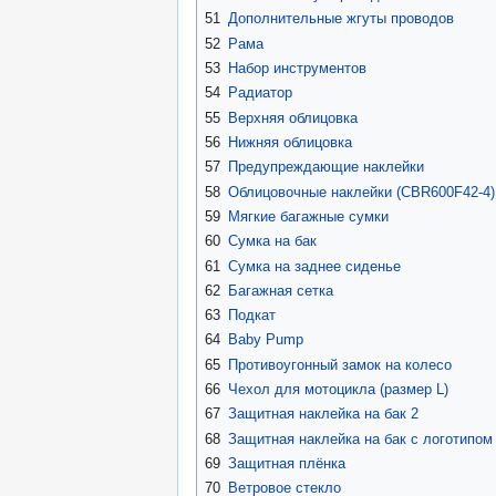
51
Дополнительные жгуты проводов
52
Рама
53
Набор инструментов
54
Радиатор
55
Верхняя облицовка
56
Нижняя облицовка
57
Предупреждающие наклейки
58
Облицовочные наклейки (CBR600F42-4)
59
Мягкие багажные сумки
60
Сумка на бак
61
Сумка на заднее сиденье
62
Багажная сетка
63
Подкат
64
Baby Pump
65
Противоугонный замок на колесо
66
Чехол для мотоцикла (размер L)
67
Защитная наклейка на бак 2
68
Защитная наклейка на бак с логотипо
69
Защитная плёнка
70
Ветровое стекло