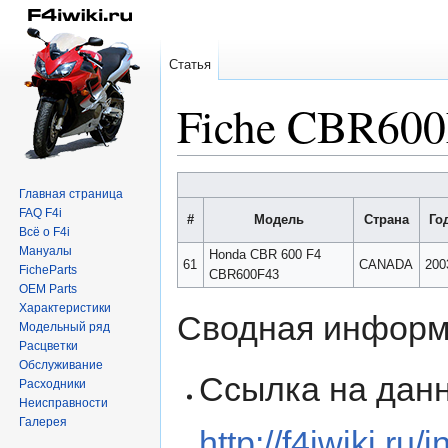
Статья
Fiche CBR60
Перейти
Перейти
Главная страница
к
к
FAQ F4i
#
Модель
Страна
Го
навигации
поиску
Всё о F4i
Мануалы
Honda CBR 600 F4
61
CANADA
200
FicheParts
CBR600F43
OEM Parts
Характеристики
Сводная информ
Модельный ряд
Расцветки
Обслуживание
Ссылка на данн
Расходники
Неисправности
Галерея
http://f4iwiki