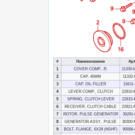
#
Наименование
Ар
1
COVER COMP., R.
11330
2
CAP, 45MM
11332
3
CAP, OIL FILLER
15611
4
LEVER COMP., CLUTCH
22810
5
SPRING, CLUTCH LEVER
22815
6
RECEIVER, CLUTCH CABLE
22821
7
ROTOR, PULSE GENERATOR
30291
8
GENERATOR ASSY., PULSE
30300
9
BOLT, FLANGE, 6X28 (NSHF)
90006