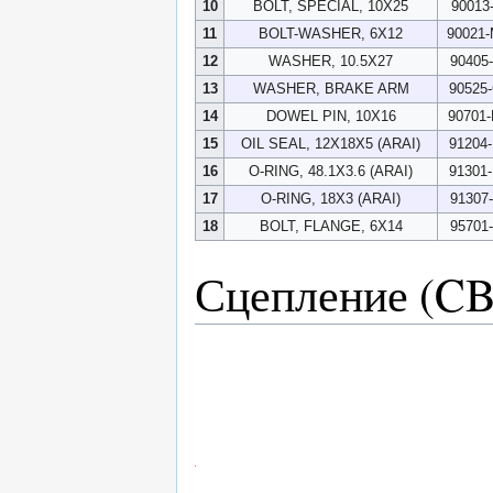
10
BOLT, SPECIAL, 10X25
90013
11
BOLT-WASHER, 6X12
90021
12
WASHER, 10.5X27
90405
13
WASHER, BRAKE ARM
90525
14
DOWEL PIN, 10X16
90701
15
OIL SEAL, 12X18X5 (ARAI)
91204
16
O-RING, 48.1X3.6 (ARAI)
91301
17
O-RING, 18X3 (ARAI)
91307
18
BOLT, FLANGE, 6X14
95701
Сцепление (C