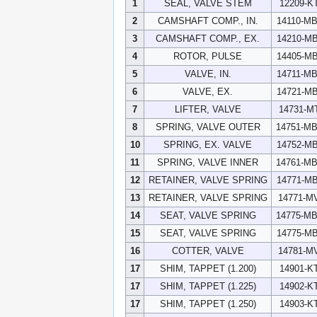
1
SEAL, VALVE STEM
12209-K
2
CAMSHAFT COMP., IN.
14110-M
3
CAMSHAFT COMP., EX.
14210-M
4
ROTOR, PULSE
14405-M
5
VALVE, IN.
14711-M
6
VALVE, EX.
14721-M
7
LIFTER, VALVE
14731-M
8
SPRING, VALVE OUTER
14751-M
10
SPRING, EX. VALVE
14752-M
11
SPRING, VALVE INNER
14761-M
12
RETAINER, VALVE SPRING
14771-M
13
RETAINER, VALVE SPRING
14771-M
14
SEAT, VALVE SPRING
14775-M
15
SEAT, VALVE SPRING
14775-M
16
COTTER, VALVE
14781-M
17
SHIM, TAPPET (1.200)
14901-K
17
SHIM, TAPPET (1.225)
14902-K
17
SHIM, TAPPET (1.250)
14903-K