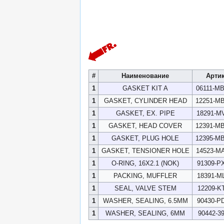
#
Наименование
Арти
1
GASKET KIT A
06111-M
1
GASKET, CYLINDER HEAD
12251-M
1
GASKET, EX. PIPE
18291-M
1
GASKET, HEAD COVER
12391-M
1
GASKET, PLUG HOLE
12395-M
1
GASKET, TENSIONER HOLE
14523-M
1
O-RING, 16X2.1 (NOK)
91309-P
1
PACKING, MUFFLER
18391-M
1
SEAL, VALVE STEM
12209-K
1
WASHER, SEALING, 6.5MM
90430-P
1
WASHER, SEALING, 6MM
90442-3