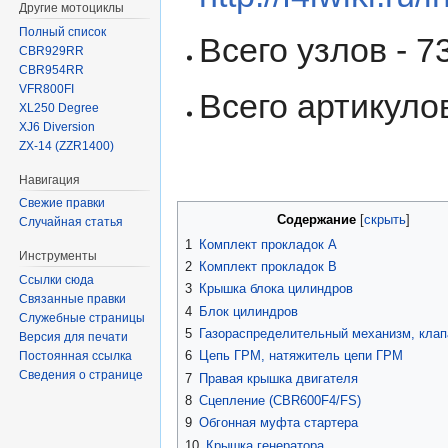
Другие мотоциклы
Полный список
Всего узлов - 73
CBR929RR
CBR954RR
VFR800FI
Всего артикулов
XL250 Degree
XJ6 Diversion
ZX-14 (ZZR1400)
Навигация
Свежие правки
Содержание
Случайная статья
1
Комплект прокладок A
Инструменты
2
Комплект прокладок B
Ссылки сюда
3
Крышка блока цилиндров
Связанные правки
4
Блок цилиндров
Служебные страницы
5
Газораспределительный механизм, кла
Версия для печати
6
Цепь ГРМ, натяжитель цепи ГРМ
Постоянная ссылка
Сведения о странице
7
Правая крышка двигателя
8
Сцепление (CBR600F4/FS)
9
Обгонная муфта стартера
10
Крышка генератора