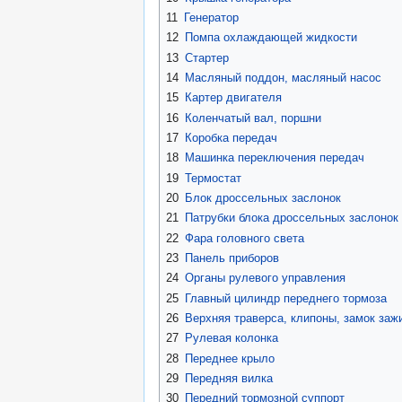
11
Генератор
12
Помпа охлаждающей жидкости
13
Стартер
14
Масляный поддон, масляный насос
15
Картер двигателя
16
Коленчатый вал, поршни
17
Коробка передач
18
Машинка переключения передач
19
Термостат
20
Блок дроссельных заслонок
21
Патрубки блока дроссельных заслонок
22
Фара головного света
23
Панель приборов
24
Органы рулевого управления
25
Главный цилиндр переднего тормоза
26
Верхняя траверса, клипоны, замок заж
27
Рулевая колонка
28
Переднее крыло
29
Передняя вилка
30
Передний тормозной суппорт