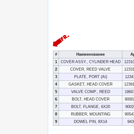
#
Наименование
А
1
COVER ASSY., CYLINDER HEAD
1231
2
COVER, REED VALVE
1233
3
PLATE, PORT (AI)
1234
4
GASKET, HEAD COVER
1239
5
VALVE COMP., REED
1860
6
BOLT, HEAD COVER
9000
7
BOLT, FLANGE, 6X20
9002
8
RUBBER, MOUNTING
9054
9
DOWEL PIN, 8X14
943