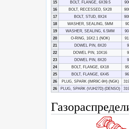
15
BOLT, FLANGE, 6X39.5
90
16
BOLT, RECESSED, 5X28
90
17
BOLT, STUD, 8X24
90
18
WASHER, SEALING, 5MM
9
19
WASHER, SEALING, 6.5MM
90
20
O-RING, 16X2.1 (NOK)
91
21
DOWEL PIN, 8X20
9
22
DOWEL PIN, 10X16
9
23
DOWEL PIN, 8X20
9
24
BOLT, FLANGE, 6X18
95
25
BOLT, FLANGE, 6X45
96
26
PLUG, SPARK (IMR9C-9H) (NGK)
31
26
PLUG, SPARK (VUH27D) (DENSO)
31
Газораспредел